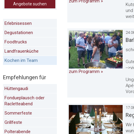
zum Programm »
Angebote suchen
Kut
und
wei
Erlebnisessen
Degustationen
24.0
Bar
Foodtrucks
schö
Landfrauenküche
Kochen im Team
Gute
-->v
zum Programm »
Empfehlungen für
Ungl
Apé
Hüttengaudi
Vor
Fondueplausch oder
Racletteabend
17.0
Sommerfeste
Reg
Grillfeste
Wir
wun
Polterabende