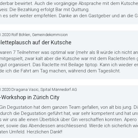
derbar bewirtet. Auch die vorgängige Absprache mit dem Kutscher
eis: Die Bezahlung erfolgt Bar mit Quittung.
n es sehr weiter empfehlen. Danke an den Gastgeber und an die G
1.2020 Rolf Böhlen, Gemeindekommision
letteplausch auf der Kutsche
waren 7 Teilnehmer was optimal war (mehr als 8 würde ich nicht a
mitgespielt, zwar kalt aber die Kutsche war mit dem Racletteofen 
gut organisiert. Das Raclette mit Beilage tiptop. Kann ich wieder e
de ich die Fahrt am Tag machen, während dem Tageslicht.
1.2020 Dragana Vasic, Spital Männedorf AG
-Workshop in Zürich City
Gin Degustation hat dem ganzen Team gefallen, von alt bis jung. Di
durch die Degustation geführt hat, war sehr kompetent und hat uns 
 wir uns alle einen Überblick über Gin verschaffen konnten. Apero
ker, sowie das Abendessen anschliessend. Werde ich sicherlich 
aten Umfeld. Herzlichen Dank!!