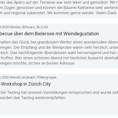
its das Apéro auf der Terrasse war sehr leker und gemütlich. Wir
len Zügen genossen und können die Bäuerin Katharina sehr weitere
ch und regional zubereitet. Wir kommen gerne wieder. Vielen Dank f
8.2020 Nicolas Schwarz, BLS AG
becue über dem Bielersee mit Weindegustation
 hatten das Glück, bei grandiosem Wetter einen wundervollen Abe
bringen. Der Empfang und die Weinprobe waren sehr herzlich, unt
rreich. Das nachfolgende Abendessen wahr hervorragend und hat u
rtroffen. Wer einen schönen Abend mit herrlicher Aussicht oberha
ringen möchte, ist hier an bester Adresse.
6.2020 Marcel Leisibach, Poltergruppe
-Workshop in Zürich City
Gin Tasting hat unseren Vorstellungen entsprochen und wurde sehr
 würden das Tasting weiterempfehlen.