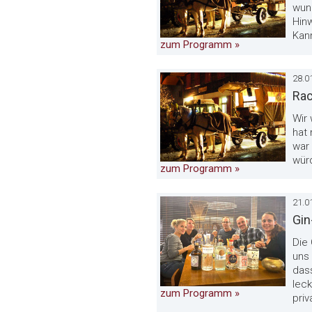
wun
Hinw
Kan
zum Programm »
28.0
Rac
Wir 
hat 
war 
wür
zum Programm »
21.0
Gin
Die 
uns 
dass
lec
zum Programm »
priv