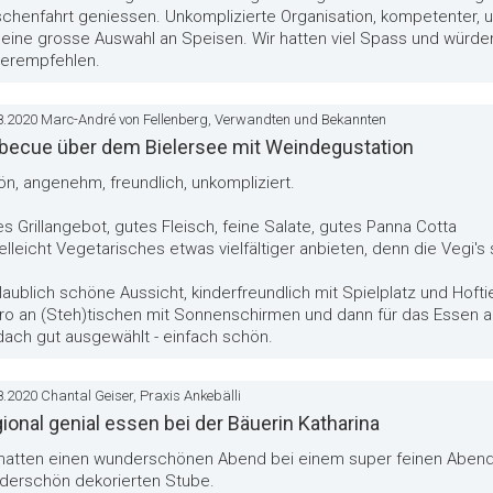
schenfahrt geniessen. Unkomplizierte Organisation, kompetenter, 
 eine grosse Auswahl an Speisen. Wir hatten viel Spass und würde
terempfehlen.
8.2020 Marc-André von Fellenberg, Verwandten und Bekannten
becue über dem Bielersee mit Weindegustation
n, angenehm, freundlich, unkompliziert.
s Grillangebot, gutes Fleisch, feine Salate, gutes Panna Cotta
ielleicht Vegetarisches etwas vielfältiger anbieten, denn die Vegi'
aublich schöne Aussicht, kinderfreundlich mit Spielplatz und Hoftie
ro an (Steh)tischen mit Sonnenschirmen und dann für das Essen 
dach gut ausgewählt - einfach schön.
8.2020 Chantal Geiser, Praxis Ankebälli
ional genial essen bei der Bäuerin Katharina
 hatten einen wunderschönen Abend bei einem super feinen Abend
derschön dekorierten Stube.