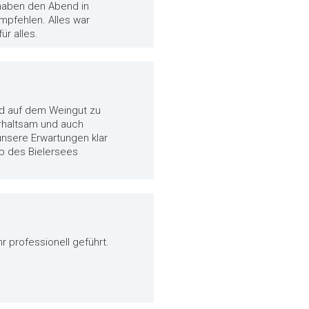
 haben den Abend in
mpfehlen. Alles war
ür alles.
nd auf dem Weingut zu
erhaltsam und auch
nsere Erwartungen klar
lb des Bielersees
 professionell geführt.