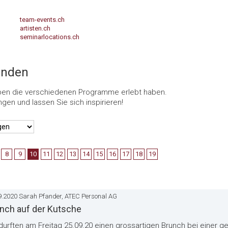
team-events.ch
artisten.ch
seminarlocations.ch
unden
ppen die verschiedenen Programme erlebt haben.
ngen und lassen Sie sich inspirieren!
8
9
10
11
12
13
14
15
16
17
18
19
9.2020 Sarah Pfander, ATEC Personal AG
nch auf der Kutsche
durften am Freitag 25.09.20 einen grossartigen Brunch bei einer g