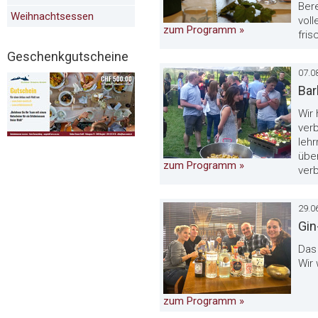
Bere
Weihnachtsessen
vol
zum Programm »
fris
Geschenkgutscheine
07.0
Bar
Wir
ver
leh
übe
zum Programm »
verb
29.0
Gin
Das 
Wir
zum Programm »