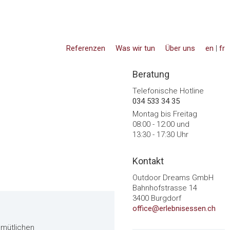
Referenzen
Was wir tun
Über uns
en
|
fr
Beratung
Telefonische Hotline
034 533 34 35
Montag bis Freitag
08:00 - 12:00 und
13:30 - 17:30 Uhr
Kontakt
Outdoor Dreams GmbH
Bahnhofstrasse 14
3400 Burgdorf
office@erlebnisessen.ch
emütlichen