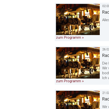
02.0
Rac
All
zum Programm »
26.0
Rac
Die 
Wir
bod
Ich
zum Programm »
21.0
Rac
Wir 