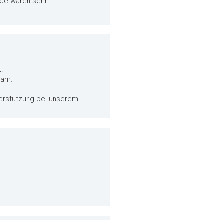
unde waren sehr
t.
eam.
terstützung bei unserem