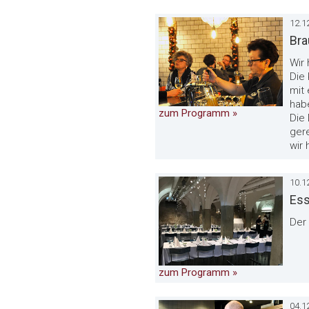
12.1
Bra
Wir
Die 
mit 
hab
zum Programm »
Die 
ger
wir 
10.1
Ess
Der
zum Programm »
04.1