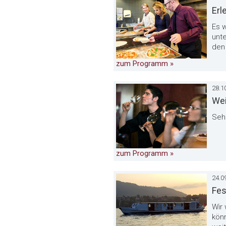
Erl
Es 
unte
den
zum Programm »
28.1
Wei
Sehr
zum Programm »
24.0
Fes
Wir 
könn