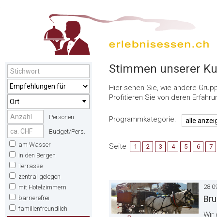
.
Stimmen unserer K
Hier sehen Sie, wie andere Gru
Profitieren Sie von deren Erfahru
Ort
Personen
Programmkategorie:
Budget/Pers.
am Wasser
Seite
1
2
3
4
5
6
7
in den Bergen
Terrasse
zentral gelegen
28.0
mit Hotelzimmern
Bru
barrierefrei
familienfreundlich
Wir 