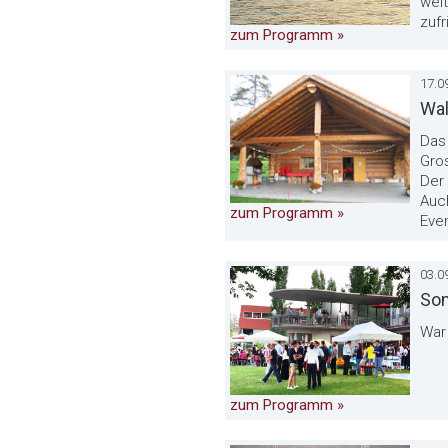
weit
zufr
zum Programm »
17.0
Wal
Das 
Gro
Der
Auch
zum Programm »
Even
03.09
Som
War 
zum Programm »