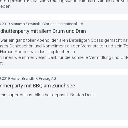
erempfehlen. Es hat alles reibungslos funktioniert. Wir und der K
ieden.
9.2019 Manuela Sawinski, Clariant International Ltd
dhüttenparty mit allem Drum und Dran
war ein ganz toller Abend, der allen Beteiligten Spass gemacht ha
sses Dankeschön und Kompliment an den Veranstalter und sein T
 Human Soccer war das i-Tüpfelchen :-)
 Ihnen wie immer vielen Dank für die schnelle Vermittlung und Un
t.
.2019 Heiner Brändli, F. Preisig AG
merparty mit BBQ am Zürichsee
ein super Anlass. Alles hat gepasst. Besten Dank!