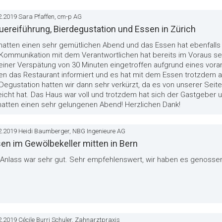
2.2019 Sara Pfaffen, cm-p AG
uereiführung, Bierdegustation und Essen in Zürich
 hatten einen sehr gemütlichen Abend und das Essen hat ebenfalls
Kommunikation mit dem Verantwortlichen hat bereits im Voraus seh
einer Verspätung von 30 Minuten eingetroffen aufgrund eines vora
en das Restaurant informiert und es hat mit dem Essen trotzdem a
Degustation hatten wir dann sehr verkürzt, da es von unserer Seite
eicht hat. Das Haus war voll und trotzdem hat sich der Gastgebe
hatten einen sehr gelungenen Abend! Herzlichen Dank!
2.2019 Heidi Baumberger, NBG Ingenieure AG
en im Gewölbekeller mitten in Bern
 Anlass war sehr gut. Sehr empfehlenswert, wir haben es genosse
2.2019 Cécile Burri Schuler, Zahnarztpraxis