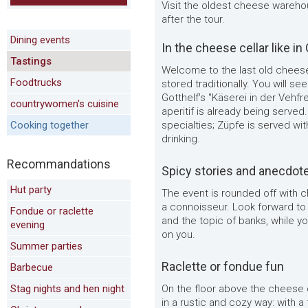
Visit the oldest cheese wareho
after the tour.
Dining events
In the cheese cellar like in
Tastings
Welcome to the last old cheese c
Foodtrucks
stored traditionally. You will s
Gotthelf's "Käserei in der Vehfr
countrywomen's cuisine
aperitif is already being served
Cooking together
specialties; Züpfe is served wit
drinking.
Recommandations
Spicy stories and anecdot
Hut party
The event is rounded off with c
a connoisseur. Look forward t
Fondue or raclette
and the topic of banks, while yo
evening
on you.
Summer parties
Raclette or fondue fun
Barbecue
Stag nights and hen night
On the floor above the cheese ce
in a rustic and cozy way: with a