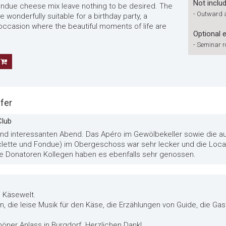
Not inclu
ondue cheese mix leave nothing to be desired. The
-
Outward a
wonderfully suitable for a birthday party, a
ccasion where the beautiful moments of life are
Optional 
-
Seminar r
fer
Club
und interessanten Abend. Das Apéro im Gewölbekeller sowie die a
clette und Fondue) im Obergeschoss war sehr lecker und die Loca
ne Donatoren Kollegen haben es ebenfalls sehr genossen.
e Käsewelt.
n, die leise Musik für den Käse, die Erzählungen von Guide, die G
höner Anlass in Burgdorf. Herzlichen Dank!