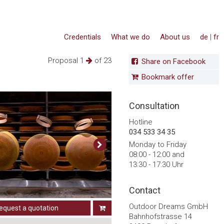
Credentials
What we do
About us
de
|
fr
Proposal 1
of 23
Share on Facebook
Bookmark offer
Consultation
Hotline
034 533 34 35
Monday to Friday
08:00 - 12:00 and
13:30 - 17:30 Uhr
Contact
Outdoor Dreams GmbH
equest a quotation
Bahnhofstrasse 14