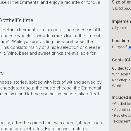
Size of g
use in the Emmental and enjoy a raclette or fondue
5 to 50 peo
 Gotthelf's time
Implemen
all year ro
ellar in Emmental! In this cellar the cheese is still
ee cheese wheels in wooden racks like at the time of
Location
eude". While you are visiting the storehouse, the
. This consists mainly of a nice selection of cheese
Burgdorf
h it. Wine, beer and sweet drinks are available for
Costs [C
Guided tou
es
With aperit
Raclettepl
heese stories, spiced with lots of wit and served by
Wahl
o anecdotes about the music cheese, the Emmental
u enjoy it and let the special ambiance take effect
Included i
-
Guided tou
-
Aperitif in
-
Raclette o
-
Room renta
llar, after the guided tour with aperitif, it continues
 fondue or raclette fun. Both the well-matured