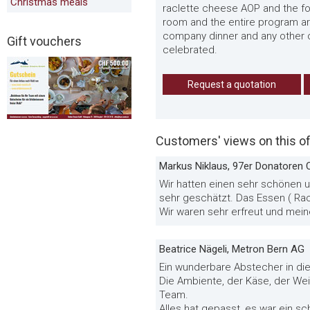
Christmas meals
raclette cheese AOP and the f
room and the entire program are 
company dinner and any other o
Gift vouchers
celebrated.
Request a quotation
Customers' views on this of
Markus Niklaus, 97er Donatoren 
Wir hatten einen sehr schönen 
sehr geschätzt. Das Essen ( Ra
Wir waren sehr erfreut und mei
Beatrice Nägeli, Metron Bern AG
Ein wunderbare Abstecher in di
Die Ambiente, der Käse, der Wei
Team.
Alles hat gepasst, es war ein sc