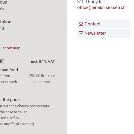
3400 Burgdorf
roup
office@erlebnisessen.ch
ple
tation
Contact
und
Newsletter
show
map
HF]
incl. 8.1% VAT
r and food
if from
250.00
flat-rate
ausch nach
on demand
n the price
r with the cheese connoisseur
 the cheese cellar
r fondue fun
l and final cleaning