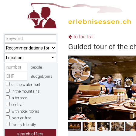
to the list
Guided tour of the ch
Location
people
Budget/pers.
on the waterfront
in the mountains
a terrace
central
with hotel rooms
barrier-free
family friendly
search offers