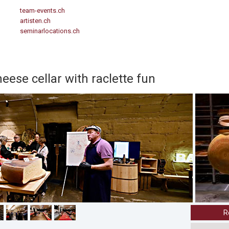
team-events.ch
artisten.ch
seminarlocations.ch
eese cellar with raclette fun
R