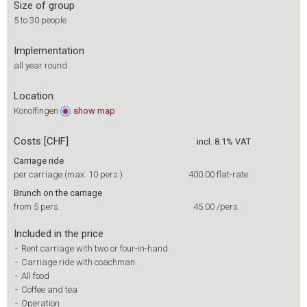
Size of group
5 to 30 people
Implementation
all year round
Location
Konolfingen
show
map
Costs [CHF]
incl. 8.1% VAT
Carriage ride
per carriage (max. 10 pers.)
400.00
flat-rate
Brunch on the carriage
from 5 pers.
45.00
/pers.
Included in the price
-
Rent carriage with two or four-in-hand
-
Carriage ride with coachman
-
All food
-
Coffee and tea
-
Operation