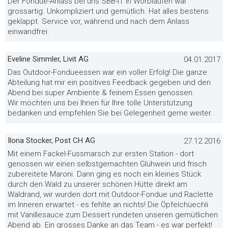
Der Fondue-Anlass bei uns SBB-IT in Worblaufen war
grossartig. Unkompliziert und gemütlich. Hat alles bestens
geklappt. Service vor, während und nach dem Anlass
einwandfrei.
Eveline Simmler, Livit AG
04.01.2017
Das Outdoor-Fondueessen war ein voller Erfolg! Die ganze
Abteilung hat mir ein positives Feedback gegeben und den
Abend bei super Ambiente & feinem Essen genossen.
Wir möchten uns bei Ihnen für Ihre tolle Unterstützung
bedanken und empfehlen Sie bei Gelegenheit gerne weiter.
Ilona Stocker, Post CH AG
27.12.2016
Mit einem Fackel-Fussmarsch zur ersten Station - dort
genossen wir einen selbstgemachten Glühwein und frisch
zubereitete Maroni. Dann ging es noch ein kleines Stück
durch den Wald zu unserer schönen Hütte direkt am
Waldrand, wir wurden dort mit Outdoor-Fondue und Raclette
im Inneren erwartet - es fehlte an nichts! Die Öpfelchüechli
mit Vanillesauce zum Dessert rundeten unseren gemütlichen
Abend ab. Ein grosses Danke an das Team - es war perfekt!