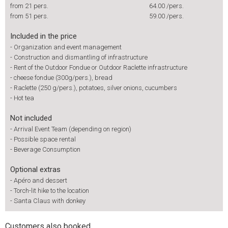
from 21 pers.
64.00
/pers.
from 51 pers.
59.00
/pers.
Included in the price
-
Organization and event management
-
Construction and dismantling of infrastructure
-
Rent of the Outdoor Fondue or Outdoor Raclette infrastructure
-
cheese fondue (300g/pers.), bread
-
Raclette (250 g/pers.), potatoes, silver onions, cucumbers
-
Hot tea
Not included
-
Arrival Event Team (depending on region)
-
Possible space rental
-
Beverage Consumption
Optional extras
-
Apéro and dessert
-
Torch-lit hike to the location
-
Santa Claus with donkey
Customers also booked