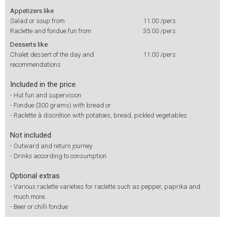
Appetizers like
Salad or soup from
11.00
/pers.
Raclette and fondue fun from
35.00
/pers.
Desserts like
Chalet dessert of the day and
11.00
/pers.
recommendations
Included in the price
-
Hut fun and supervision
-
Fondue (300 grams) with bread or
-
Raclette à discrétion with potatoes, bread, pickled vegetables
Not included
-
Outward and return journey
-
Drinks according to consumption
Optional extras
-
Various raclette varieties for raclette such as pepper, paprika and
much more.
-
Beer or chilli fondue