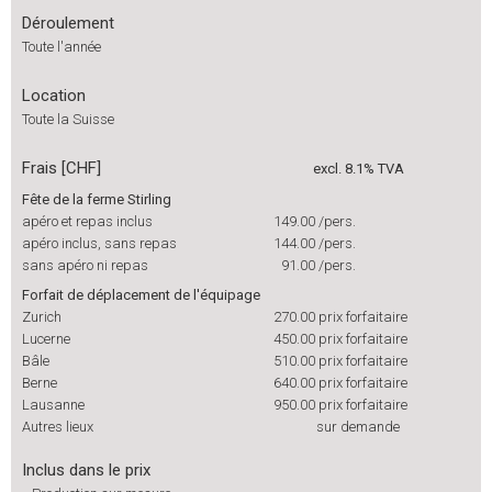
Déroulement
Toute l'année
Location
Toute la Suisse
Frais [CHF]
excl. 8.1% TVA
Fête de la ferme Stirling
apéro et repas inclus
149.00
/pers.
apéro inclus, sans repas
144.00
/pers.
sans apéro ni repas
91.00
/pers.
Forfait de déplacement de l'équipage
Zurich
270.00
prix forfaitaire
Lucerne
450.00
prix forfaitaire
Bâle
510.00
prix forfaitaire
Berne
640.00
prix forfaitaire
Lausanne
950.00
prix forfaitaire
Autres lieux
sur demande
Inclus dans le prix