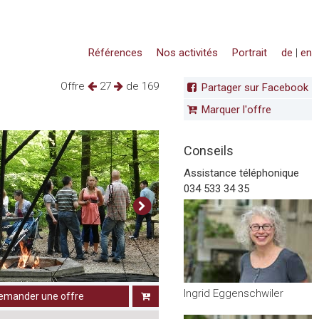
Références
Nos activités
Portrait
de
|
en
Offre
27
de 169
Partager sur Facebook
Marquer l'offre
Conseils
Assistance téléphonique
034 533 34 35
Ingrid Eggenschwiler
emander une offre