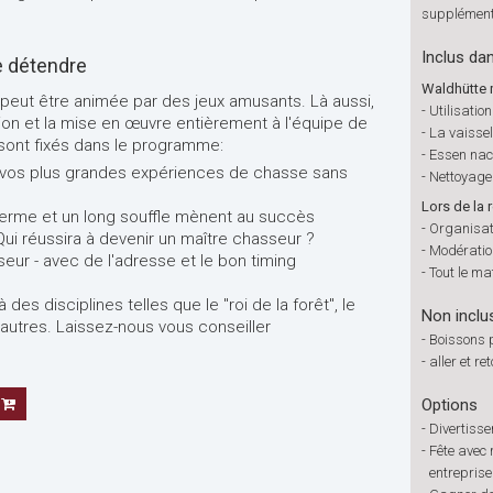
supplément
Inclus dan
e détendre
Waldhütte 
e peut être animée par des jeux amusants. Là aussi,
-
Utilisatio
ion et la mise en œuvre entièrement à l'équipe de
-
La vaissel
 sont fixés dans le programme:
-
Essen na
z vos plus grandes expériences de chasse sans
-
Nettoyage 
Lors de la 
ferme et un long souffle mènent au succès
-
Organisati
Qui réussira à devenir un maître chasseur ?
-
Modératio
ur - avec de l'adresse et le bon timing
-
Tout le mat
des disciplines telles que le "roi de la forêt", le
Non inclu
autres. Laissez-nous vous conseiller
-
Boissons 
-
aller et re
Options
-
Divertiss
-
Fête avec 
entreprise