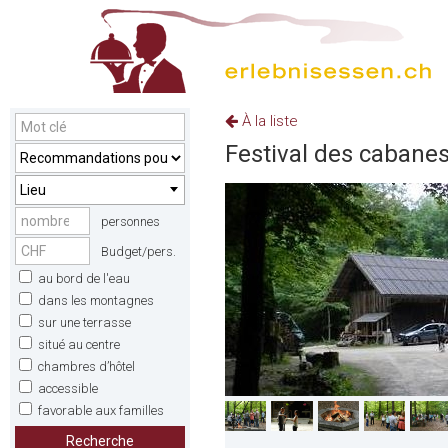
À la liste
Festival des cabanes
Lieu
personnes
Budget/pers.
au bord de l'eau
dans les montagnes
sur une terrasse
situé au centre
chambres d’hôtel
accessible
favorable aux familles
Recherche