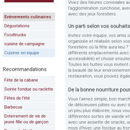
Vivez des heures conviviales a
l'agglomération zurichoise, avec
avec des jeux forestiers.
Evénements culinaires
Un parti selon vos souhait
Dégustations
Foodtrucks
Invitez votre équipe, vos amis o
organisée et réalisée selon vo
cuisine de campagne
forestière où la fête aura lieu
Cuisiner en équipe
différents emplacements avec 
accessibilité) et choisir ensui
Toutes les huttes vous invitent 
Recommandations
la beauté de leur environnement
restauration, vous pouvez égal
Fête de la cabane
Soirée fondue ou raclette
De la bonne nourriture pou
Fêtes de l'été
Vous l'aimez simple, bon march
de délicieuses pâtes ou avec d
Barbecue
un peu plus élaborée, nous v
Enterrement de vie de
différentes sortes de viande e
jeune fille ou de garçon
avec une assiette de snacks, un
mois d'hiver, une fondue au fr