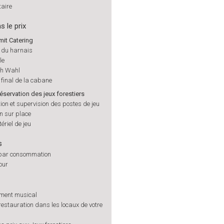
aire
s le prix
mit Catering
n du harnais
le
ch Wahl
final de la cabane
réservation des jeux forestiers
on et supervision des postes de jeu
n sur place
ériel de jeu
s
par consommation
tour
ement musical
restauration dans les locaux de votre