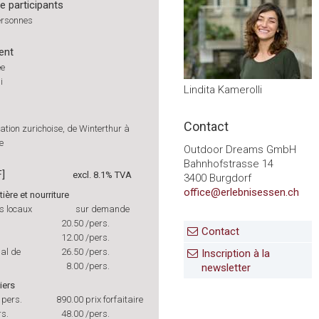
 participants
ersonnes
ent
ée
i
Lindita Kamerolli
Contact
tion zurichoise, de Winterthur à
e
Outdoor Dreams GmbH
Bahnhofstrasse 14
F]
excl. 8.1% TVA
3400 Burgdorf
office@erlebnisessen.ch
ière et nourriture
s locaux
sur demande
20.50
/pers.
Contact
12.00
/pers.
pal de
26.50
/pers.
Inscription à la
8.00
/pers.
newsletter
iers
 pers.
890.00
prix forfaitaire
s.
48.00
/pers.