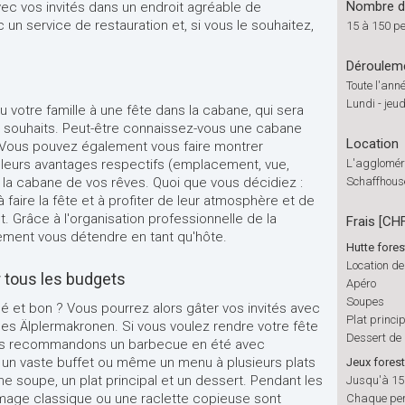
Nombre de
vec vos invités dans un endroit agréable de
 un service de restauration et, si vous le souhaitez,
15 à 150 p
Déroulem
s
Toute l'ann
Lundi - jeud
u votre famille à une fête dans la cabane, qui sera
s souhaits. Peut-être connaissez-vous une cabane
Location
 ? Vous pouvez également vous faire montrer
leurs avantages respectifs (emplacement, vue,
L'aggloméra
te la cabane de vos rêves. Quoi que vous décidiez :
Schaffhous
à faire la fête et à profiter de leur atmosphère et de
. Grâce à l'organisation professionnelle de la
Frais [CH
ement vous détendre en tant qu'hôte.
Hutte forest
Location de
r tous les budgets
Apéro
Soupes
é et bon ? Vous pourrez alors gâter vos invités avec
Plat princi
es Älplermakronen. Si vous voulez rendre votre fête
Dessert de
ous recommandons un barbecue en été avec
t un vaste buffet ou même un menu à plusieurs plats
Jeux forest
e soupe, un plat principal et un dessert. Pendant les
Jusqu'à 15
omage classique ou une raclette copieuse sont
Chaque per