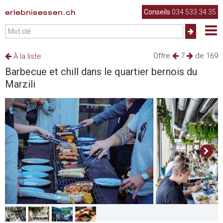
erlebnisessen.ch
Conseils
034 533 34 35
Offre
7
de 169
À la liste
Barbecue et chill dans le quartier bernois du
Marzili