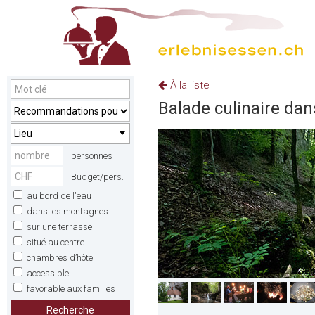
À la liste
Balade culinaire dan
Lieu
personnes
Budget/pers.
au bord de l'eau
dans les montagnes
sur une terrasse
situé au centre
chambres d’hôtel
accessible
favorable aux familles
Recherche