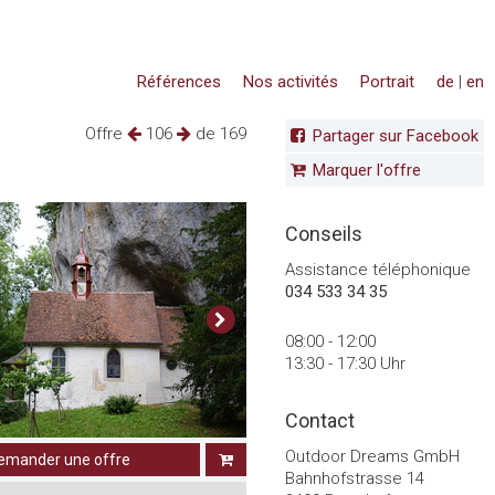
Références
Nos activités
Portrait
de
|
en
Offre
106
de 169
Partager sur Facebook
Marquer l'offre
Conseils
Assistance téléphonique
034 533 34 35
08:00 - 12:00
13:30 - 17:30 Uhr
Contact
Outdoor Dreams GmbH
emander une offre
Bahnhofstrasse 14