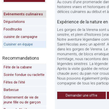
Au cours d'une promenade dans
histoires vraies et historiques
délices culinaires au début et à 
Evénements culinaires
Expérience de la nature en
Dégustations
Foodtrucks
Les gorges de la Verena sont un
sinistre, et plein d'histoires (vra
cuisine de campagne
Notre aventure légendaire com
Cuisiner en équipe
Saint-Nicolas avec un apéritif
dans les gorges de Verena. Le 
monuments, de blocs erratiques 
Recommandations
l'ermitage, nous racontons des 
légendes sinistres. La légende 
Fête de la cabane
Après la visite guidée de reto
chaude avec du pain noir crousti
Soirée fondue ou raclette
Nous pouvons également prépare
Fêtes de l'été
compagnie de tous les particip
Barbecue
Demander une offre
Enterrement de vie de
jeune fille ou de garçon