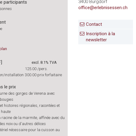
3400 Burgdorf
 participants
office@erlebnisessen.ch
rsonnes
ent
Contact
ée
Inscription à la
newsletter
plan
F]
excl. 8.1% TVA
125.00
/pers.
n/installation
300.00
prix forfaitaire
s le prix
cturne des gorges de Verena avec
 bougies
t histoires régionales, racontées et
x haute
 racine de la marmite, affinée avec du
es noix ou d'autres délices
tériel nécessaire pour la cuisson au