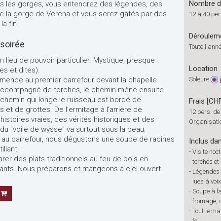
Nombre de
 les gorges, vous entendrez des légendes, des
 de la gorge de Verena et vous serez gâtés par des
12 à 40 pe
la fin.
Déroulem
 soirée
Toute l'ann
 lieu de pouvoir particulier. Mystique, presque
Location
ies et dites).
mence au premier carrefour devant la chapelle
Soleure
. Accompagné de torches, le chemin mène ensuite
chemin qui longe le ruisseau est bordé de
Frais [CH
et de grottes. De l'ermitage à l'arrière de
12 pers. de
histoires vraies, des vérités historiques et des
Organisatio
du "voile de wysse" va surtout sous la peau.
ur au carrefour, nous dégustons une soupe de racines
Inclus dan
llant.
-
Visite no
r des plats traditionnels au feu de bois en
torches et
ants. Nous préparons et mangeons à ciel ouvert.
-
Légendes e
lues à voi
-
Soupe à la
fromage, d
-
Tout le ma
feu