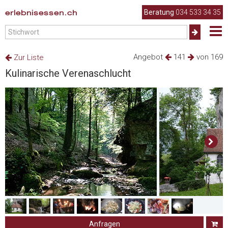
erlebnisessen.ch
Beratung
034 533 34 35
Angebot
141
von 169
Zur Liste
Kulinarische Verenaschlucht
Anfragen