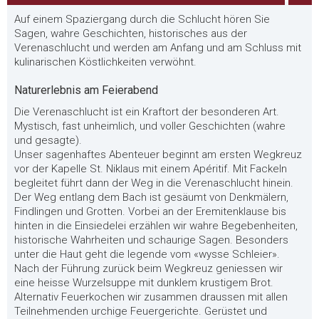
Auf einem Spaziergang durch die Schlucht hören Sie
Sagen, wahre Geschichten, historisches aus der
Verenaschlucht und werden am Anfang und am Schluss mit
kulinarischen Köstlichkeiten verwöhnt.
Naturerlebnis am Feierabend
Die Verenaschlucht ist ein Kraftort der besonderen Art.
Mystisch, fast unheimlich, und voller Geschichten (wahre
und gesagte).
Unser sagenhaftes Abenteuer beginnt am ersten Wegkreuz
vor der Kapelle St. Niklaus mit einem Apéritif. Mit Fackeln
begleitet führt dann der Weg in die Verenaschlucht hinein.
Der Weg entlang dem Bach ist gesäumt von Denkmälern,
Findlingen und Grotten. Vorbei an der Eremitenklause bis
hinten in die Einsiedelei erzählen wir wahre Begebenheiten,
historische Wahrheiten und schaurige Sagen. Besonders
unter die Haut geht die legende vom «wysse Schleier».
Nach der Führung zurück beim Wegkreuz geniessen wir
eine heisse Wurzelsuppe mit dunklem krustigem Brot.
Alternativ Feuerkochen wir zusammen draussen mit allen
Teilnehmenden urchige Feuergerichte. Gerüstet und