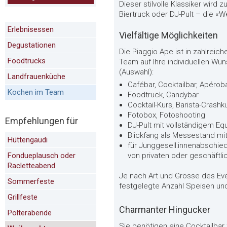
Dieser stilvolle Klassiker wird 
Biertruck oder DJ-Pult – die «We
Erlebnisessen
Vielfältige Möglichkeiten
Degustationen
Die Piaggio Ape ist in zahlrei
Foodtrucks
Team auf Ihre individuellen Wü
(Auswahl):
Landfrauenküche
Cafébar, Cocktailbar, Apéro
Kochen im Team
Foodtruck, Candybar
Cocktail-Kurs, Barista-Crash
Fotobox, Fotoshooting
Empfehlungen für
DJ-Pult mit vollständigem E
Blickfang als Messestand m
Hüttengaudi
für Junggesell:innenabschied
Fondueplausch oder
von privaten oder geschäftli
Racletteabend
Je nach Art und Grösse des Ev
Sommerfeste
festgelegte Anzahl Speisen und 
Grillfeste
Charmanter Hingucker
Polterabende
Sie benötigen eine Cocktailbar f