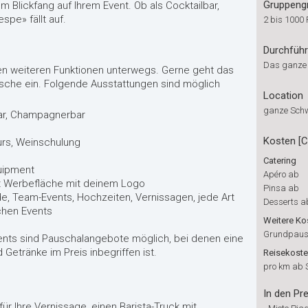
Gruppeng
zum Blickfang auf Ihrem Event. Ob als Cocktailbar,
spe» fällt auf.
2 bis 1000
Durchfüh
Das ganze
chen weiteren Funktionen unterwegs. Gerne geht das
nsche ein. Folgende Ausstattungen sind möglich
Location
ganze Sch
bar, Champagnerbar
Kosten [
kurs, Weinschulung
Catering
quipment
Apéro ab
it Werbefläche mit deinem Logo
Pinsa ab
e, Team-Events, Hochzeiten, Vernissagen, jede Art
Desserts a
chen Events
Weitere Ko
Grundpaus
ents sind Pauschalangebote möglich, bei denen eine
Getränke im Preis inbegriffen ist.
Reisekost
pro km ab 
In den Pre
ür Ihre Vernissage, einen Barista-Truck mit