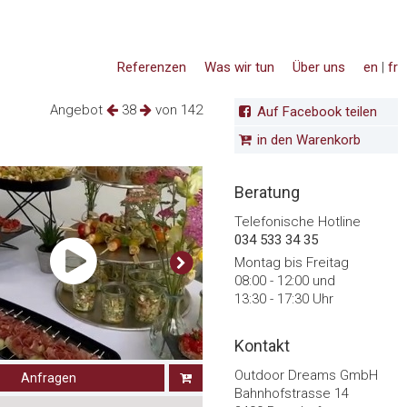
Referenzen
Was wir tun
Über uns
en
|
fr
Angebot
38
von 142
Auf Facebook teilen
in den Warenkorb
Beratung
Telefonische Hotline
034 533 34 35
Montag bis Freitag
08:00 - 12:00 und
13:30 - 17:30 Uhr
Kontakt
Outdoor Dreams GmbH
Anfragen
Bahnhofstrasse 14