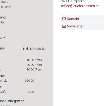
3400 Burgdorf
rösse
office@erlebnisessen.ch
 Personen
rung
Kontakt
 Jahr
Newsletter
weiz
CHF]
inkl. 8.1% MwSt.
10.00
/Pers.
20.00
/Pers.
b
10.00
/Pers.
sten
chale
650.00
en
Stäfa
2.00
isen inbegriffen