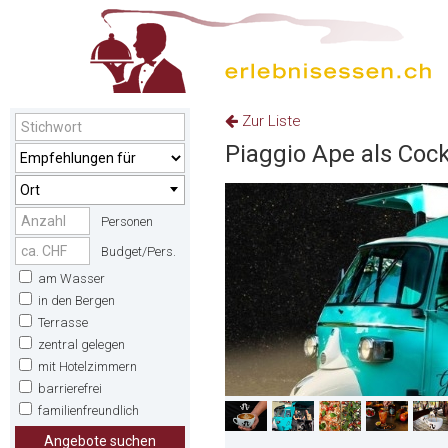
Zur Liste
Piaggio Ape als Cock
Ort
Personen
Budget/Pers.
am Wasser
in den Bergen
Terrasse
zentral gelegen
mit Hotelzimmern
barrierefrei
familienfreundlich
Angebote suchen