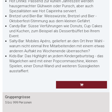
Hot Drinks: Passend zur kühlen Jahreszeit werden
hausgemachter Glühwein oder Punsch, aber auch
Spezialitäten wie Hot Caipirinha serviert.
Bretzel und Bier-Bar: Weisswürste, Bretzel und Bier -
Oktoberfest-Stimmung aus dem kleinen Gefährt.
Candy-Bar: Süsse Verführungen wie Donuts, Cup Cakes
und Kuchen, zum Beispiel als Dessertbüffet bei Ihrem
Event.
Salty-Bar: Mobiles Apéro, geliefert an den Ort Ihrer Wahl -
warum nicht einmal Ihre Mitarbeitenden mit einem etwas
anderen Auftakt ins Wochenende überraschen?
Kids-Bar: Das Highlight an jedem Kindergeburtstag - das
Wägelchen wird mit einer Popcornmaschine, kleinen
Spielen, einer Donut-Wand und weiteren Süssigkeiten
ausstaffiert.
Gruppengrösse
5 bis 999 Personen