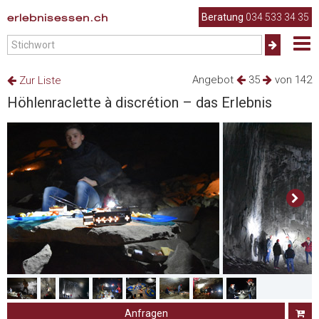
erlebnisessen.ch
Beratung
034 533 34 35
Angebot
35
von 142
Zur Liste
Höhlenraclette à discrétion – das Erlebnis
Anfragen