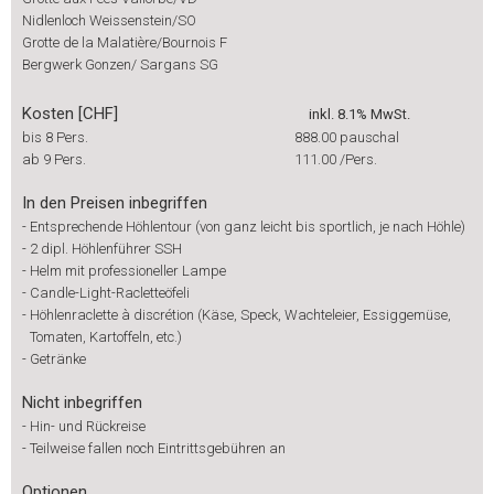
Nidlenloch Weissenstein/SO
Grotte de la Malatière/Bournois F
Bergwerk Gonzen/ Sargans SG
Kosten [CHF]
inkl. 8.1% MwSt.
bis 8 Pers.
888.00
pauschal
ab 9 Pers.
111.00
/Pers.
In den Preisen inbegriffen
-
Entsprechende Höhlentour (von ganz leicht bis sportlich, je nach Höhle)
-
2 dipl. Höhlenführer SSH
-
Helm mit professioneller Lampe
-
Candle-Light-Racletteöfeli
-
Höhlenraclette à discrétion (Käse, Speck, Wachteleier, Essiggemüse,
Tomaten, Kartoffeln, etc.)
-
Getränke
Nicht inbegriffen
-
Hin- und Rückreise
-
Teilweise fallen noch Eintrittsgebühren an
Optionen