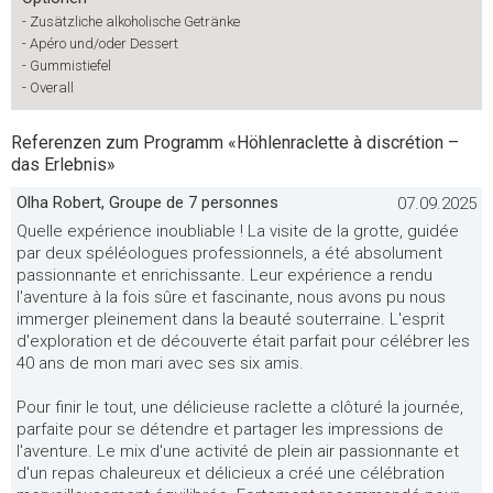
-
Zusätzliche alkoholische Getränke
-
Apéro und/oder Dessert
-
Gummistiefel
-
Overall
Referenzen zum Programm «Höhlenraclette à discrétion –
das Erlebnis»
Olha Robert, Groupe de 7 personnes
07.09.2025
Quelle expérience inoubliable ! La visite de la grotte, guidée
par deux spéléologues professionnels, a été absolument
passionnante et enrichissante. Leur expérience a rendu
l'aventure à la fois sûre et fascinante, nous avons pu nous
immerger pleinement dans la beauté souterraine. L'esprit
d'exploration et de découverte était parfait pour célébrer les
40 ans de mon mari avec ses six amis.
Pour finir le tout, une délicieuse raclette a clôturé la journée,
parfaite pour se détendre et partager les impressions de
l'aventure. Le mix d'une activité de plein air passionnante et
d'un repas chaleureux et délicieux a créé une célébration