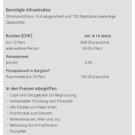
Benötigte Infrastruktur
Stromanschluss 16 A abgesichert und T23 Steckdose (viereckige
Steckstifte)
Kosten [CHF]
inkl. 8.1% MwSt.
bis 12 Pers.
828.00
pauschal
jede weitere Person
69.00
/Pers.
Reisespesen
pro km
0.90
Pizzaplausch in Burgdorf
Raummiete bis 20 Pers.
150.00
pauschal
In den Preisen inbegriffen
-
Cüpli und Salzgebäck zur Begrüssung
-
Vorbereiteter Pizzatag vom Pizzaiolo
-
Alle Zutaten zur freien Wahl
-
Fruchtsalat zum Dessert
-
Mineralwasser, Wein und Jus
-
Betreuung durch Fachmann
-
Pizzaofen