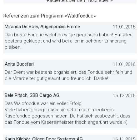
Raclette über dem Holzfeuer. »
Referenzen zum Programm «Waldfondue»
Miranda De Boer, Augenpraxis Emme
11.01.2018
Das beste Fondue welches wir je gegessen haben! Hat alles
bestens geklappt und wird bei allen in schöner Erinnerung
bleiben.
Anita Bucefari
11.01.2016
Der Event war bestens organisiert, das Fondue sehr fein und
die Mitarbeiter gut gelaunt und freundlich. Danke!
Bele Pitsch, SBB Cargo AG
15.12.2015
Das Waldfondue war ein voller Erfolg!
Viele haben gesagt, dass sie selten so ein leckeres
Käsefondue gegessen haben. Da hat sich ausbezahlt, dass
das Fondue vom Käsereimeister frisch angerührt wurde ;-)
Karin Kilchör, Gilgen Door Systems AG
16.11.2015