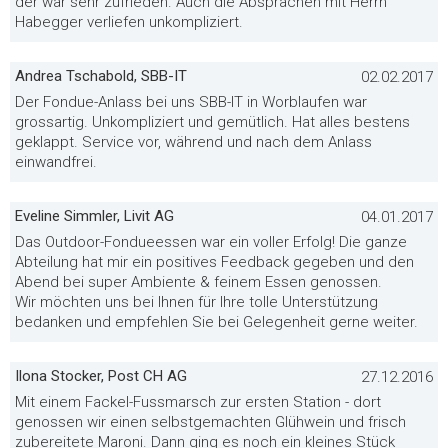
der war sehr zufrieden. Auch die Absprachen mit Herrn
Habegger verliefen unkompliziert.
Andrea Tschabold, SBB-IT
02.02.2017
Der Fondue-Anlass bei uns SBB-IT in Worblaufen war
grossartig. Unkompliziert und gemütlich. Hat alles bestens
geklappt. Service vor, während und nach dem Anlass
einwandfrei.
Eveline Simmler, Livit AG
04.01.2017
Das Outdoor-Fondueessen war ein voller Erfolg! Die ganze
Abteilung hat mir ein positives Feedback gegeben und den
Abend bei super Ambiente & feinem Essen genossen.
Wir möchten uns bei Ihnen für Ihre tolle Unterstützung
bedanken und empfehlen Sie bei Gelegenheit gerne weiter.
Ilona Stocker, Post CH AG
27.12.2016
Mit einem Fackel-Fussmarsch zur ersten Station - dort
genossen wir einen selbstgemachten Glühwein und frisch
zubereitete Maroni. Dann ging es noch ein kleines Stück