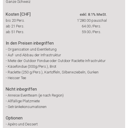
Ganze Schweiz
Kosten [CHF]
exkl. 8.1% MwSt.
bis 20 Pers.
1'280.00
pauschal
ab 21 Pers.
64.00
/Pers.
ab 51 Pers.
59.00
/Pers.
In den Preisen inbegriffen
-
Organisation und Eventleitung
-
Auf- und Abbau der Infrastruktur
-
Miete der Outdoor Fondue oder Outdoor Raclette Infrastruktur
-
Käsefondue (300g/Pers.), Brot
-
Raclette (250 g/Pers.), Kartoffeln, Silberwziebeln, Gurken
-
Heisser Tee
Nicht inbegriffen
-
Anreise Eventteam (je nach Region)
-
Allfällige Platzmiete
-
Getränkekonsumationen
Optionen
-
Apéro und Dessert