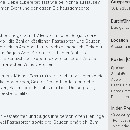
Gruppeng
viel Liebe zubereitet, fast wie bei Nonna zu Hause?
 Ihren Event und geniessen Sie hausgemachte
50 bis 350
Durchfüh
Das ganze
ietti, ergänzt mit Vitello al Limone, Gorgonzola e
Location
o - die Zahl an köstlichen Pastasorten und Saucen,
dtruck im Angebot hat, ist schier unendlich. Gekocht
Grossraum
nem Piaggio Ape. Sei es für Ihr Firmenfest, Ihre
das Festival - der Foodtruck wird an jedem Anlass
Kosten [
kulinarischen Wünsche offen.
Speisen
Salat (Port
et das Küchen-Team mit viel Herzblut zu, ebenso die
Apéro
e, Vorspeisen, Salate, Desserts oder apulische
Pasta à dis
iven, Salami oder Frittata zu haben. Die sorgfältig
Pasta (Port
bester Qualität.
Dessert im 
In den Pre
-
Speisen 
von Pastasorten und Sugos Ihre persönlichen Lieblinge
-
Kompostie
zwei Pastasorten sowie drei Saucen erhältlich. Zum
-
2 Stunden