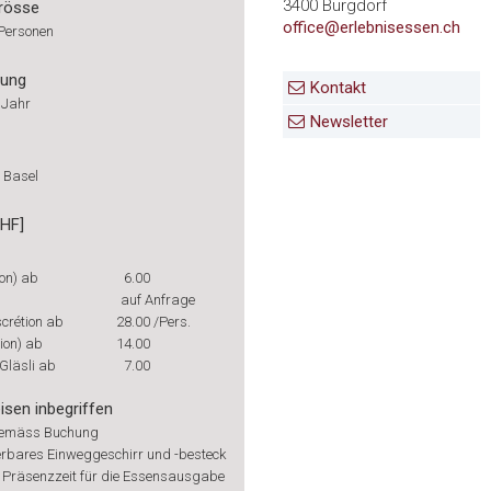
3400 Burgdorf
rösse
office@erlebnisessen.ch
 Personen
rung
Kontakt
 Jahr
Newsletter
 Basel
CHF]
ion) ab
6.00
auf Anfrage
crétion ab
28.00
/Pers.
ion) ab
14.00
Gläsli ab
7.00
isen inbegriffen
gemäss Buchung
rbares Einweggeschirr und -besteck
 Präsenzzeit für die Essensausgabe