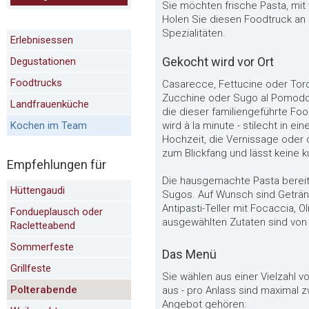
Sie möchten frische Pasta, mit 
Holen Sie diesen Foodtruck an
Spezialitäten.
Erlebnisessen
Gekocht wird vor Ort
Degustationen
Foodtrucks
Casarecce, Fettucine oder Torch
Zucchine oder Sugo al Pomodor
Landfrauenküche
die dieser familiengeführte Foo
Kochen im Team
wird à la minute - stilecht in ei
Hochzeit, die Vernissage oder 
zum Blickfang und lässt keine 
Empfehlungen für
Die hausgemachte Pasta bereit
Hüttengaudi
Sugos. Auf Wunsch sind Getränk
Antipasti-Teller mit Focaccia, Ol
Fondueplausch oder
ausgewählten Zutaten sind von 
Racletteabend
Sommerfeste
Das Menü
Grillfeste
Sie wählen aus einer Vielzahl 
Polterabende
aus - pro Anlass sind maximal 
Angebot gehören: