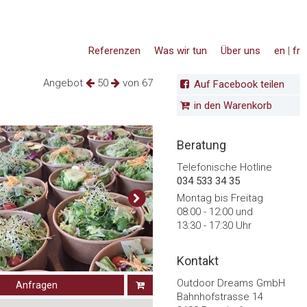
Referenzen
Was wir tun
Über uns
en
|
fr
Angebot
50
von 67
Auf Facebook teilen
in den Warenkorb
Beratung
Telefonische Hotline
034 533 34 35
Montag bis Freitag
08:00 - 12:00 und
13:30 - 17:30 Uhr
Kontakt
Outdoor Dreams GmbH
Anfragen
Bahnhofstrasse 14