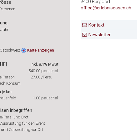
3400 Burgdorf
rösse
office@erlebnisessen.ch
 Personen
rung
Kontakt
 Jahr
Newsletter
 Ostschweiz
Karte
anzeigen
CHF]
inkl. 8.1% MwSt.
.
540.00
pauschal
e Person
27.00
/Pers.
nach Konsum
 je km
auenfeld
1.00
pauschal
isen inbegriffen
e/Pers. und Brot
 Ausrüstung für den Event
 und Zubereitung vor Ort