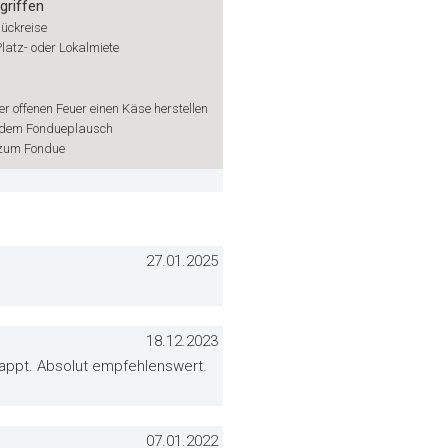
griffen
Rückreise
 Platz- oder Lokalmiete
er offenen Feuer einen Käse herstellen
 dem Fondueplausch
 zum Fondue
27.01.2025
18.12.2023
lappt. Absolut empfehlenswert.
07.01.2022