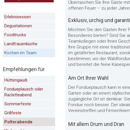
Überraschen Sie Ihre Gäste mit
offenen Feuer – zu jeder Jahres
Erlebnisessen
Exklusiv, urchig und garanti
Degustationen
Möchten Sie den Gästen Ihrer F
Foodtrucks
Besonderes bieten? Sind Sie a
Teamkollegen oder Ihren Gesc
Landfrauenküche
Ihre Gruppe mit einer tradition
Kochen im Team
im getäferten Restaurant, sond
bestimmen, wo der Waldfonduep
und bereitet die feine Käsespe
Empfehlungen für
Am Ort Ihrer Wahl
Hüttengaudi
Der Fondueplausch kann in eine
Fondueplausch oder
Garten oder an einem idyllische
Racletteabend
zugängliche Ort ist denkbar. 
Sommerfeste
Fondue noch besser. Der ideale
Vereinstreffen und Firmenfeiern
Grillfeste
Polterabende
Mit allem Drum und Dran