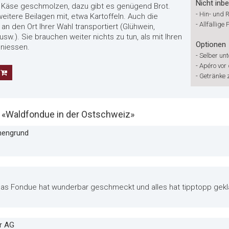
Nicht inbe
Käse geschmolzen, dazu gibt es genügend Brot.
-
Hin- und 
eitere Beilagen mit, etwa Kartoffeln. Auch die
-
Allfällige
 den Ort Ihrer Wahl transportiert (Glühwein,
sw.). Sie brauchen weiter nichts zu tun, als mit Ihren
Optionen
niessen.
-
Selber unt
-
Apéro vor
-
Getränke
«Waldfondue in der Ostschweiz»
önengrund
, das Fondue hat wunderbar geschmeckt und alles hat tipptopp gek
r AG