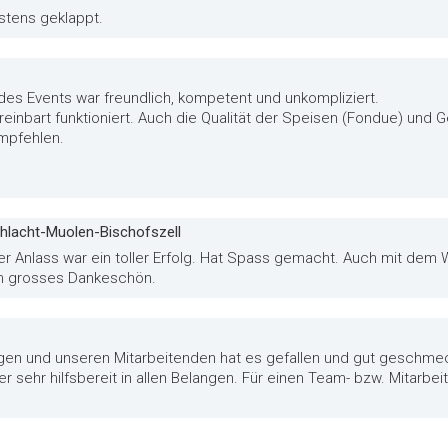
estens geklappt.
 des Events war freundlich, kompetent und unkompliziert.
reinbart funktioniert. Auch die Qualität der Speisen (Fondue) und 
empfehlen.
schlacht-Muolen-Bischofszell
er Anlass war ein toller Erfolg. Hat Spass gemacht. Auch mit dem W
n grosses Dankeschön.
en und unseren Mitarbeitenden hat es gefallen und gut geschmeck
er sehr hilfsbereit in allen Belangen. Für einen Team- bzw. Mitarbe