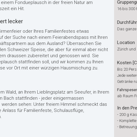
Gruppeng
 einem Fondueplausch in der freien Natur am
zeit ein Hit.
16 bis 300
ert lecker
Durchfüh
Das ganze
irmenfeier oder Ihres Familienfestes etwas
uf der Suche nach einem Feierabendspass mit Ihren
Location
häftspartnern aus dem Ausland? Überraschen Sie
ellen Schweizer Speise, die aber für einmal aber nicht
Zürich und
ern draussen zubereitet und genossen wird. Sie
lausch stattfinden soll, und wir kommen zu Ihnen
Kosten [
ise vor Ort mit einer würzigen Hausmischung zu.
Bis 20 Pers
Jede weiter
Getränke 
Fahrspesen
m Wald, an Ihrem Lieblingsplatz am Seeufer, in Ihrem
ab Raum Fr
n Bach stattfinden - jeder einigermassen
Sie werden sehen: Unter freiem Himmel schmeckt das
In den Pre
 Anlass für Familienfeste, Schulausflüge,
-
200 g Käs
.
-
Komplette
-
Betreuung