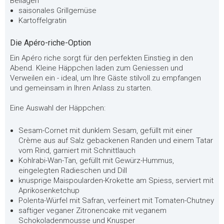
Beilagen
saisonales Grillgemüse
Kartoffelgratin
Die Apéro-riche-Option
Ein Apéro riche sorgt für den perfekten Einstieg in den
Abend. Kleine Häppchen laden zum Geniessen und
Verweilen ein - ideal, um Ihre Gäste stilvoll zu empfangen
und gemeinsam in Ihren Anlass zu starten.
Eine Auswahl der Häppchen:
Sesam-Cornet mit dunklem Sesam, gefüllt mit einer
Crème aus auf Salz gebackenen Randen und einem Tatar
vom Rind, garniert mit Schnittlauch
Kohlrabi-Wan-Tan, gefüllt mit Gewürz-Hummus,
eingelegten Radieschen und Dill
knusprige Maispoularden-Krokette am Spiess, serviert mit
Aprikosenketchup
Polenta-Würfel mit Safran, verfeinert mit Tomaten-Chutney
saftiger veganer Zitronencake mit veganem
Schokoladenmousse und Knusper