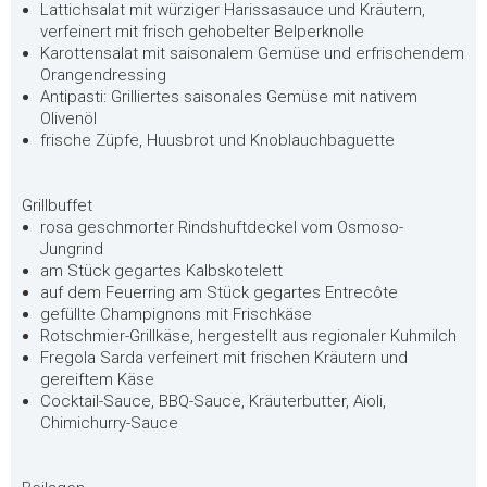
Lattichsalat mit würziger Harissasauce und Kräutern,
verfeinert mit frisch gehobelter Belperknolle
Karottensalat mit saisonalem Gemüse und erfrischendem
Orangendressing
Antipasti: Grilliertes saisonales Gemüse mit nativem
Olivenöl
frische Züpfe, Huusbrot und Knoblauchbaguette
Grillbuffet
rosa geschmorter Rindshuftdeckel vom Osmoso-
Jungrind
am Stück gegartes Kalbskotelett
auf dem Feuerring am Stück gegartes Entrecôte
gefüllte Champignons mit Frischkäse
Rotschmier-Grillkäse, hergestellt aus regionaler Kuhmilch
Fregola Sarda verfeinert mit frischen Kräutern und
gereiftem Käse
Cocktail-Sauce, BBQ-Sauce, Kräuterbutter, Aioli,
Chimichurry-Sauce