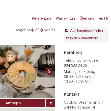
Referenzen
Was wir tun
Über uns
en
|
fr
Angebot
32
von 61
Auf Facebook teilen
in den Warenkorb
Beratung
Telefonische Hotline
034 533 34 35
Montag bis Freitag
08:00 - 12:00 und
13:30 - 17:30 Uhr
Kontakt
Outdoor Dreams GmbH
Anfragen
Bahnhofstrasse 14