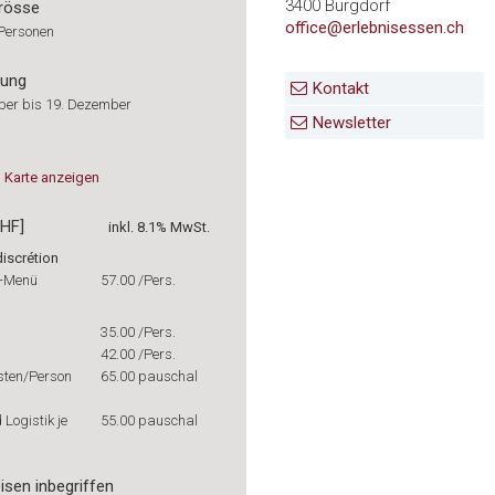
3400 Burgdorf
rösse
office@erlebnisessen.ch
 Personen
rung
Kontakt
ber bis 19. Dezember
Newsletter
Karte
anzeigen
CHF]
inkl. 8.1% MwSt.
discrétion
g-Menü
57.00
/Pers.
35.00
/Pers.
42.00
/Pers.
sten/Person
65.00
pauschal
Logistik je
55.00
pauschal
isen inbegriffen