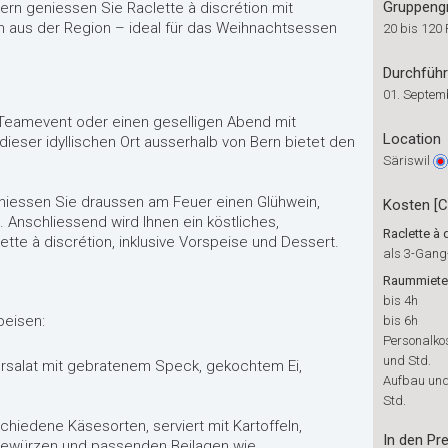
Gruppeng
 Bern geniessen Sie Raclette à discrétion mit
n aus der Region – ideal für das Weihnachtsessen
20 bis 120
Durchfüh
01. Septem
 Teamevent oder einen geselligen Abend mit
Location
dieser idyllischen Ort ausserhalb von Bern bietet den
Säriswil
eniessen Sie draussen am Feuer einen Glühwein,
Kosten [
 Anschliessend wird Ihnen ein köstliches,
Raclette à 
ette à discrétion, inklusive Vorspeise und Dessert.
als 3-Gan
Raummiete
bis 4h
peisen:
bis 6h
Personalko
und Std.
ersalat mit gebratenem Speck, gekochtem Ei,
Aufbau und 
Std.
chiedene Käsesorten, serviert mit Kartoffeln,
In den Pre
 Gewürzen und passenden Beilagen wie