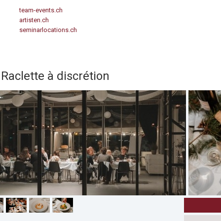
team-events.ch
artisten.ch
seminarlocations.ch
Raclette à discrétion