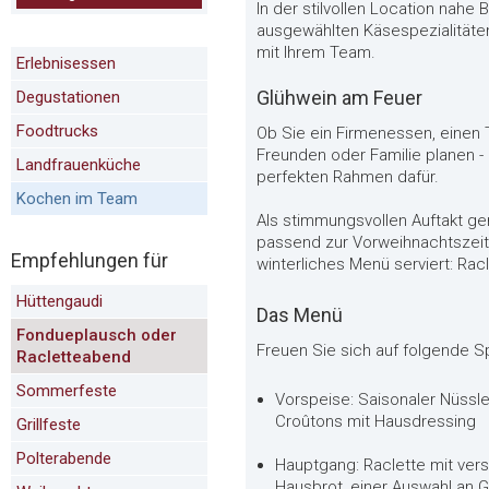
In der stilvollen Location nahe
ausgewählten Käsespezialitäte
mit Ihrem Team.
Erlebnisessen
Glühwein am Feuer
Degustationen
Foodtrucks
Ob Sie ein Firmenessen, einen
Freunden oder Familie planen - 
Landfrauenküche
perfekten Rahmen dafür.
Kochen im Team
Als stimmungsvollen Auftakt g
passend zur Vorweihnachtszeit.
Empfehlungen für
winterliches Menü serviert: Racl
Hüttengaudi
Das Menü
Fondueplausch oder
Freuen Sie sich auf folgende S
Racletteabend
Sommerfeste
Vorspeise: Saisonaler Nüssl
Croûtons mit Hausdressing
Grillfeste
Polterabende
Hauptgang: Raclette mit vers
Hausbrot, einer Auswahl an