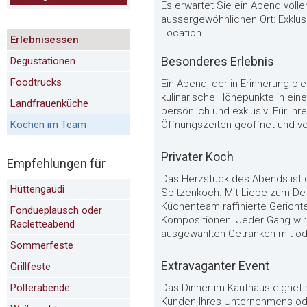
Es erwartet Sie ein Abend vol
aussergewöhnlichen Ort: Exklusi
Location.
Erlebnisessen
Besonderes Erlebnis
Degustationen
Foodtrucks
Ein Abend, der in Erinnerung bl
kulinarische Höhepunkte in ein
Landfrauenküche
persönlich und exklusiv. Für Ih
Kochen im Team
Öffnungszeiten geöffnet und ver
Privater Koch
Empfehlungen für
Das Herzstück des Abends ist 
Hüttengaudi
Spitzenkoch. Mit Liebe zum Det
Küchenteam raffinierte Gerich
Fondueplausch oder
Kompositionen. Jeder Gang wird
Racletteabend
ausgewählten Getränken mit od
Sommerfeste
Extravaganter Event
Grillfeste
Polterabende
Das Dinner im Kaufhaus eignet 
Kunden Ihres Unternehmens ode