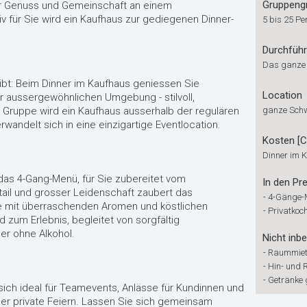
Gruppeng
ler Genuss und Gemeinschaft an einem
v für Sie wird ein Kaufhaus zur gediegenen Dinner-
5 bis 25 Pe
Durchfüh
Das ganze
eibt: Beim Dinner im Kaufhaus geniessen Sie
Location
er aussergewöhnlichen Umgebung - stilvoll,
re Gruppe wird ein Kaufhaus ausserhalb der regulären
ganze Sch
wandelt sich in eine einzigartige Eventlocation.
Kosten [
Dinner im 
das 4-Gang-Menü, für Sie zubereitet vom
In den Pre
ail und grosser Leidenschaft zaubert das
-
4-Gänge-
te mit überraschenden Aromen und köstlichen
-
Privatkoc
 zum Erlebnis, begleitet von sorgfältig
er ohne Alkohol.
Nicht inbe
-
Raummiete
-
Hin- und 
-
Getränke
sich ideal für Teamevents, Anlässe für Kundinnen und
r private Feiern. Lassen Sie sich gemeinsam