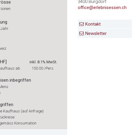
3400 Burgdorf
rösse
office@erlebnisessen.ch
rsonen
rung
Kontakt
 Jahr
Newsletter
weiz
CHF]
inkl. 8.1% MwSt.
Kaufhaus ab
150.00
/Pers.
isen inbegriffen
Menü
h
griffen
 Kaufhaus (auf Anfrage)
Rückreise
 gemäss Konsumation