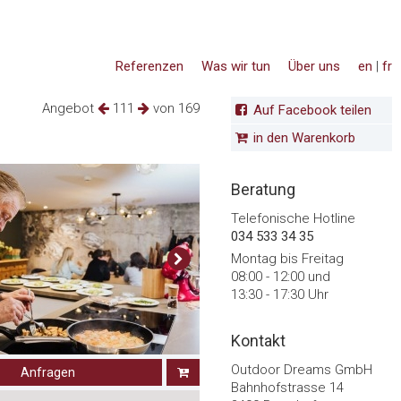
Referenzen
Was wir tun
Über uns
en
|
fr
Angebot
111
von 169
Auf Facebook teilen
in den Warenkorb
Beratung
Telefonische Hotline
034 533 34 35
Montag bis Freitag
08:00 - 12:00 und
13:30 - 17:30 Uhr
Kontakt
Outdoor Dreams GmbH
Anfragen
Bahnhofstrasse 14