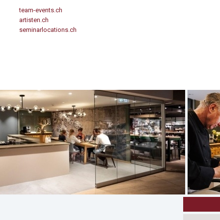
team-events.ch
artisten.ch
seminarlocations.ch