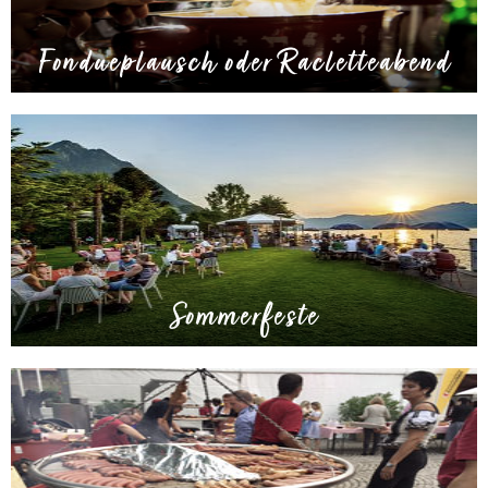
Fondueplausch oder Racletteabend
Sommerfeste