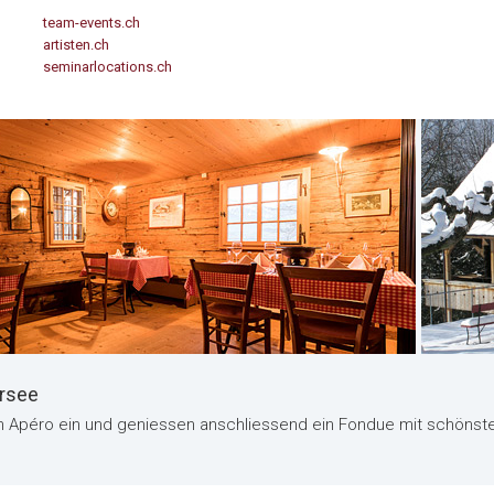
team-events.ch
artisten.ch
seminarlocations.ch
rsee
n Apéro ein und geniessen anschliessend ein Fondue mit schönste