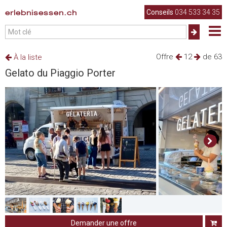
erlebnisessen.ch
Conseils
034 533 34 35
Offre
12
de 63
À la liste
Gelato du Piaggio Porter
Demander une offre