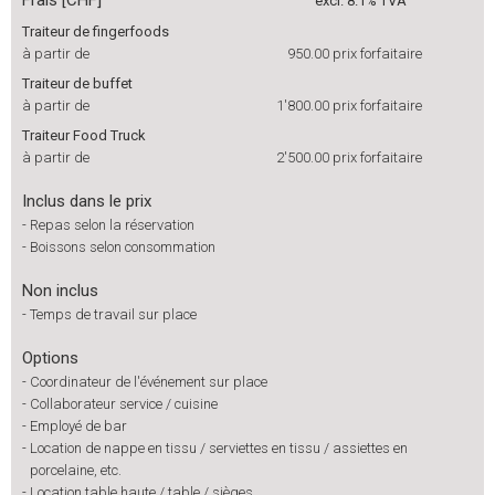
Frais [CHF]
excl. 8.1% TVA
Traiteur de fingerfoods
à partir de
950.00
prix forfaitaire
Traiteur de buffet
à partir de
1'800.00
prix forfaitaire
Traiteur Food Truck
à partir de
2'500.00
prix forfaitaire
Inclus dans le prix
-
Repas selon la réservation
-
Boissons selon consommation
Non inclus
-
Temps de travail sur place
Options
-
Coordinateur de l'événement sur place
-
Collaborateur service / cuisine
-
Employé de bar
-
Location de nappe en tissu / serviettes en tissu / assiettes en
porcelaine, etc.
-
Location table haute / table / sièges