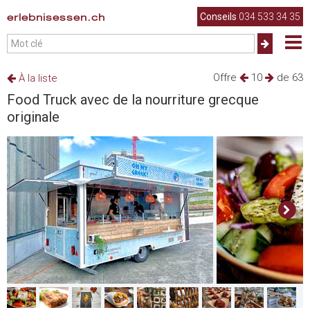
erlebnisessen.ch
Conseils
034 533 34 35
Offre
10
de 63
À la liste
Food Truck avec de la nourriture grecque
originale