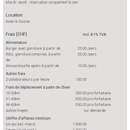
Mardi - jeudi : réservation uniquement le soir
Location
toute la Suisse
Frais [CHF]
incl. 8.1% TVA
Alimentation
Burger avec garniture à partir de
25.00
/pers.
Ribs, garniture comprise, à partir
25.00
/pers.
de
Amuse-bouche apéro à partir de
10.00
/pers.
Autres frais
2 collaborateurs par heure
150.00
Frais de déplacement à partir de Cham
10-30km
200.00
prix forfaitaire
31-45km
300.00
prix forfaitaire
46-60km
350.00
prix forfaitaire
autres trajets
sur demande
Chiffre d'affaires minimum
lun-jeu (oct.-mars)
1'000.00
lun-jeu (avril-sept.)
1'400.00