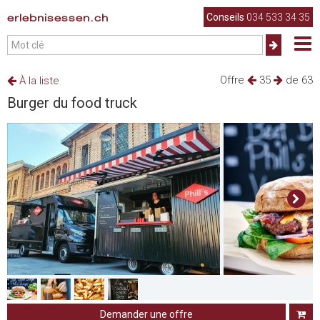
erlebnisessen.ch
Conseils
034 533 34 35
Offre
35
de 63
À la liste
Burger du food truck
Demander une offre