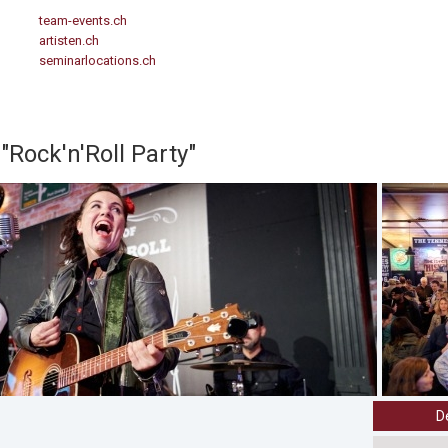
team-events.ch
artisten.ch
seminarlocations.ch
Rock'n'Roll Party"
D