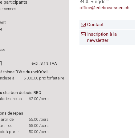
3400 Burgdorf
 participants
office@erlebnisessen.ch
personnes
ent
Contact
ée
Inscription à la
newsletter
isse
F]
excl. 8.1% TVA
 thème "Fête du rock'n'roll
incluse à
5'000.00
prix forfaitaire
u charbon de bois-BBQ
alades inclus
62.00
/pers.
ions de repas
partir de
55.00
/pers.
rtir de
55.00
/pers.
ix à partir
50.00
/pers.