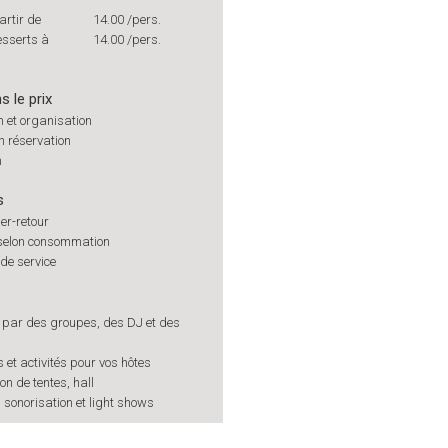
artir de
14.00
/pers.
esserts à
14.00
/pers.
s le prix
 et organisation
n réservation
n
s
er-retour
selon consommation
de service
 par des groupes, des DJ et des
s et activités pour vos hôtes
on de tentes, hall
 sonorisation et light shows