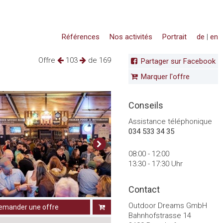
Références
Nos activités
Portrait
de
|
en
Offre
103
de 169
Partager sur Facebook
Marquer l'offre
Conseils
Assistance téléphonique
034 533 34 35
08:00 - 12:00
13:30 - 17:30 Uhr
Contact
Outdoor Dreams GmbH
emander une offre
Bahnhofstrasse 14