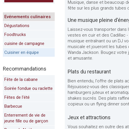
Musique, danse et beaucoup de pla
fête sur les plus grands tubes d
Evénements culinaires
Une musique pleine d'éner
Dégustations
Laissez-vous transporter dans 
Foodtrucks
vestes en cuir et des Cadillac -
musique entraînant ou un DJ vou
cuisine de campagne
musicale et joueront les tubes 
Cuisiner en équipe
Wanda Jackson. Bougez votre j
et amusante.
Recommandations
Plats du restaurant
Fête de la cabane
Bien entendu, l'offre de plats
Réjouissez-vous des classiques
Soirée fondue ou raclette
hamburgers juteux et aromatique
Fêtes de l'été
shakes sucrés. Des plats raffin
copieux ou un flying dinner so
Barbecue
Enterrement de vie de
Jeux et attractions
jeune fille ou de garçon
Vous souhaitez en outre des at