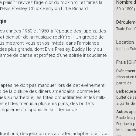
Nombre de
isir : revivez l'âge d'or du rock'n'roll et faites la
'Elvis Presley, Chuck Berry ou Little Richard.
80 à 1500 
gie
Déroulem
Toute l'ann
les années 1950 et 1960, à l'époque des jupons, des
 et bien sûr de la musique rock'n'roll ! Un groupe de
Location
s mettront, vous et vos invités, dans l'ambiance
des plus grands, dont Elvis Presley, Buddy Holly ou
toute la Su
ambe de danse et profitez d'une soirée insouciante
Frais [CH
Événement à
décoration 
partir de
 adaptés ne doit pas manquer lors de cet événement :
 de la culture des diners américains, comme les
Barbecue a
s au barbecue, les frites croustillantes et les milk-
buffet de s
és et des menus à plusieurs plats, des buffets
à partir de
nt également disponibles sur demande.
Autres opt
Raclette à 
Fondue à pa
Menu au cho
tractions, des jeux ou des activités adaptés pour vos
de