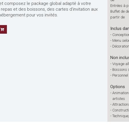
r et composez le package global adapté à votre
Entrées à p
repas et des boissons, des cartes d'invitation aux
Buffet de d
d'hébergement pour vos invités.
partir de
Inclus dan
-
Conception
-
Menu selo
-
Décoratio
Non inclu
-
Voyage all
-
Boissons 
-
Personnel 
Options
-
Animation
artistes
-
Attraction
-
Constructi
-
Technique,