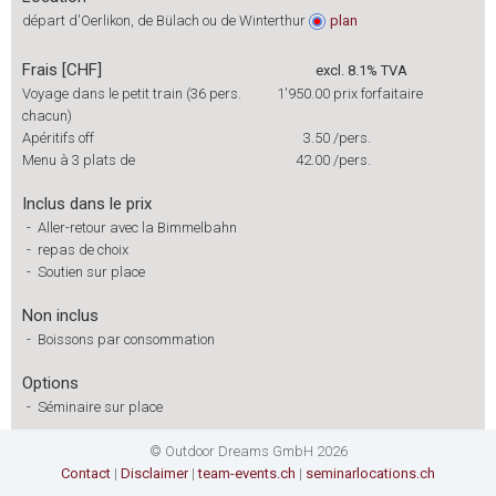
départ d'Oerlikon, de Bülach ou de Winterthur
plan
Frais [CHF]
excl. 8.1% TVA
Voyage dans le petit train (36 pers.
1'950.00
prix forfaitaire
chacun)
Apéritifs off
3.50
/pers.
Menu à 3 plats de
42.00
/pers.
Inclus dans le prix
-
Aller-retour avec la Bimmelbahn
-
repas de choix
-
Soutien sur place
Non inclus
-
Boissons par consommation
Options
-
Séminaire sur place
© Outdoor Dreams GmbH 2026
Contact
|
Disclaimer
|
team-events.ch
|
seminarlocations.ch