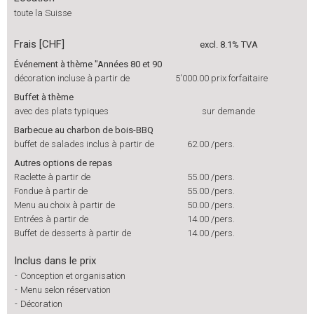
toute la Suisse
Frais [CHF]
excl. 8.1% TVA
Événement à thème "Années 80 et 90
décoration incluse à partir de
5'000.00
prix forfaitaire
Buffet à thème
avec des plats typiques
sur demande
Barbecue au charbon de bois-BBQ
buffet de salades inclus à partir de
62.00
/pers.
Autres options de repas
Raclette à partir de
55.00
/pers.
Fondue à partir de
55.00
/pers.
Menu au choix à partir de
50.00
/pers.
Entrées à partir de
14.00
/pers.
Buffet de desserts à partir de
14.00
/pers.
Inclus dans le prix
-
Conception et organisation
-
Menu selon réservation
-
Décoration