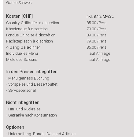
Ganze Schweiz
Kosten [CHF]
inkl. 8.1% MwSt.
Country-Grillbuffet à discrétion
85.00
/Pers.
Käsefondue à discrétion
79.00
/Pers.
Fondue Chinoise à discrétion
89.00
/Pers.
Racletteplasch à discrétion
79.00
/Pers.
4-Gang-Galadinner
85.00
/Pers.
Individuelles Menü
auf Anfrage
Miete des Saloons
auf Anfrage
In den Preisen inbegriffen
-
Menü gemäss Buchung
-
Vorspeise und Dessertbuffet
-
Servicepersonal
Nicht inbegriffen
-
Hin- und Rückreise
-
Getränke nach Konsumation
Optionen
-
Unterhaltung: Bands, DJs und Artisten