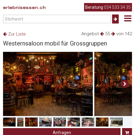
erlebnisessen.ch
Beratung
034 533 34 35
Angebot
55
von 142
Zur Liste
Westernsaloon mobil für Grossgruppen
Anfragen