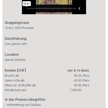
Gruppengrösse
10 bis 1000 Personen
Durchführung
Das ganze Jahr
Location
ganze Schweiz
Kosten [CHF]
inkl. 8.1% MwSt.
Brunch ab
40.00
/Pers.
Apéro riche ab
45.00
/Pers.
Menü od. Grillbuffet ab
50.00
/Pers.
Mindestumsatz
1'000.00
In den Preisen inbegriffen
-
Vorbereitung und Aufbau