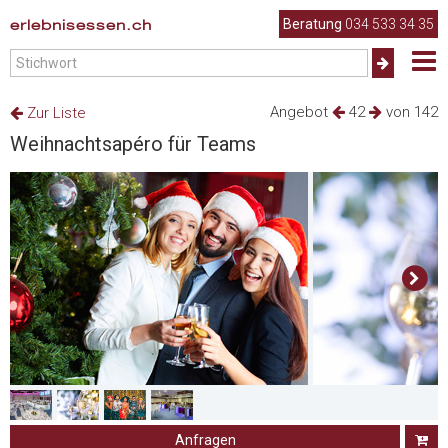
erlebnisessen.ch
Beratung
034 533 34 35
Angebot
42
von 142
Zur Liste
Weihnachtsapéro für Teams
Anfragen