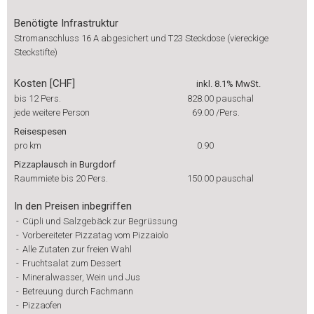
Benötigte Infrastruktur
Stromanschluss 16 A abgesichert und T23 Steckdose (viereckige
Steckstifte)
Kosten [CHF]
inkl. 8.1% MwSt.
bis 12 Pers.
828.00
pauschal
jede weitere Person
69.00
/Pers.
Reisespesen
pro km
0.90
Pizzaplausch in Burgdorf
Raummiete bis 20 Pers.
150.00
pauschal
In den Preisen inbegriffen
-
Cüpli und Salzgebäck zur Begrüssung
-
Vorbereiteter Pizzatag vom Pizzaiolo
-
Alle Zutaten zur freien Wahl
-
Fruchtsalat zum Dessert
-
Mineralwasser, Wein und Jus
-
Betreuung durch Fachmann
-
Pizzaofen