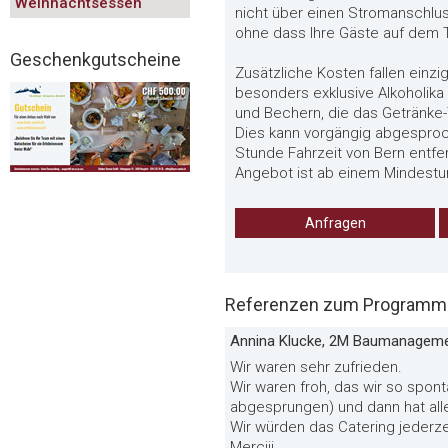
Weihnachtsessen
nicht über einen Stromanschlus
ohne dass Ihre Gäste auf dem 
Geschenkgutscheine
Zusätzliche Kosten fallen einzi
besonders exklusive Alkoholik
und Bechern, die das Getränke-
Dies kann vorgängig abgesproch
Stunde Fahrzeit von Bern entfe
Angebot ist ab einem Mindestu
Anfragen
Referenzen zum Programm «G
Annina Klucke, 2M Baumanagem
Wir waren sehr zufrieden.
Wir waren froh, das wir so spon
abgesprungen) und dann hat all
Wir würden das Catering jederz
Merciii