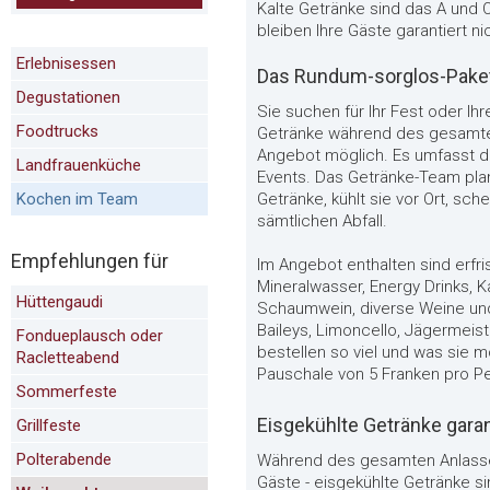
Kalte Getränke sind das A und 
bleiben Ihre Gäste garantiert 
Erlebnisessen
Das Rundum-sorglos-Pake
Degustationen
Sie suchen für Ihr Fest oder Ih
Foodtrucks
Getränke während des gesamten
Angebot möglich. Es umfasst d
Landfrauenküche
Events. Das Getränke-Team plant
Kochen im Team
Getränke, kühlt sie vor Ort, sc
sämtlichen Abfall.
Empfehlungen für
Im Angebot enthalten sind erfri
Mineralwasser, Energy Drinks, K
Hüttengaudi
Schaumwein, diverse Weine un
Baileys, Limoncello, Jägermeist
Fondueplausch oder
bestellen so viel und was sie m
Racletteabend
Pauschale von 5 Franken pro P
Sommerfeste
Eisgekühlte Getränke garan
Grillfeste
Polterabende
Während des gesamten Anlasses
Gäste - eisgekühlte Getränke si