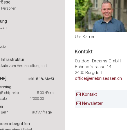
rösse
0 Personen
rung
 Jahr
Urs Karrer
weiz
Kontakt
Infrastruktur
Outdoor Dreams GmbH
t Auto zum Veranstaltungsort
Bahnhofstrasse 14
3400 Burgdorf
office@erlebnisessen.ch
CHF]
inkl. 8.1% MwSt.
atering
(Richtpreis)
5.00
/Pers.
Kontakt
satz
1'000.00
Newsletter
en
 Bern
auf Anfrage
isen inbegriffen
it und ohne Alkohol