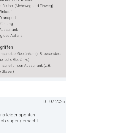
d Becher (Mehrweg und Einweg)
Einkauf
Transport
Kühlung
-Ausschank
g des Abfalls
griffen
nsche bei Getränken (z.B. besonders
holische Getränke)
nsche für den Ausschank (z.B.
 Gläser)
01.07.2026
uns leider spontan
 Job super gemacht.