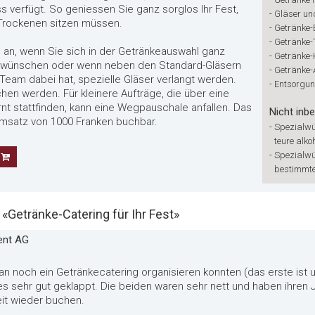
s verfügt. So geniessen Sie ganz sorglos Ihr Fest,
-
Gläser un
Trockenen sitzen müssen.
-
Getränke-
-
Getränke-
g an, wenn Sie sich in der Getränkeauswahl ganz
-
Getränke-
a wünschen oder wenn neben den Standard-Gläsern
-
Getränke
Team dabei hat, spezielle Gläser verlangt werden.
-
Entsorgun
en werden. Für kleinere Aufträge, die über eine
rnt stattfinden, kann eine Wegpauschale anfallen. Das
Nicht inbe
msatz von 1000 Franken buchbar.
-
Spezialwü
teure alko
-
Spezialwü
bestimmte
etränke-Catering für Ihr Fest»
ent AG
tan noch ein Getränkecatering organisieren konnten (das erste ist 
es sehr gut geklappt. Die beiden waren sehr nett und haben ihren
eit wieder buchen.