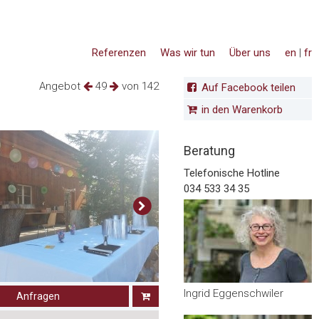
Referenzen
Was wir tun
Über uns
en
|
fr
Angebot
49
von 142
Auf Facebook teilen
in den Warenkorb
Beratung
Telefonische Hotline
034 533 34 35
Ingrid Eggenschwiler
Anfragen