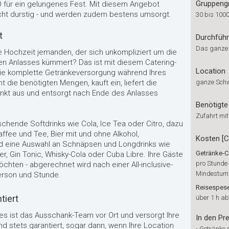
Gruppeng
O für ein gelungenes Fest. Mit diesem Angebot
nicht durstig - und werden zudem bestens umsorgt.
30 bis 100
t
Durchfüh
Das ganze
re Hochzeit jemanden, der sich unkompliziert um die
 Anlasses kümmert? Das ist mit diesem Catering-
Location
ie komplette Getränkeversorgung während Ihres
 die benötigten Mengen, kauft ein, liefert die
ganze Sch
henkt aus und entsorgt nach Ende des Anlasses
Benötigte 
Zufahrt mi
schende Softdrinks wie Cola, Ice Tea oder Citro, dazu
affee und Tee, Bier mit und ohne Alkohol,
Kosten [
d eine Auswahl an Schnäpsen und Longdrinks wie
Getränke-C
er, Gin Tonic, Whisky-Cola oder Cuba Libre. Ihre Gäste
pro Stunde 
öchten - abgerechnet wird nach einer All-inclusive-
Mindestum
erson und Stunde.
Reisespes
tiert
über 1 h ab
 ist das Ausschank-Team vor Ort und versorgt Ihre
In den Pre
nd stets garantiert, sogar dann, wenn Ihre Location
-
Getränke m