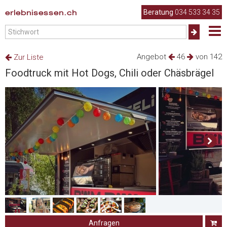
erlebnisessen.ch
Beratung
034 533 34 35
Angebot
46
von 142
Zur Liste
Foodtruck mit Hot Dogs, Chili oder Chäsbrägel
Anfragen