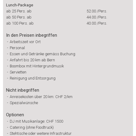
Lunch-Package
ab 25 Pers. ab
52.00
/Pers.
ab 50 Pers. ab
44.00
/Pers.
ab 100 Pers. ab
40.00
/Pers.
In den Preisen inbegriffen
-
Arbeitszeit vor Ort
-
Personal
-
Essen und Getränke gemäss Buchung
-
Anfahrt bis 20 km ab Bern
-
Boombox mit Hintergrundmusik
-
Servietten
-
Reinigung und Entsorgung
Nicht inbegriffen
-
Anreisekosten über 20 km: CHF 2/km
-
Spezialwünsche
Optionen
-
DJ mit Musikanlage: CHF 1500
-
Catering (ohne Foodtruck)
-
Stehtische oder weitere Infrastruktur