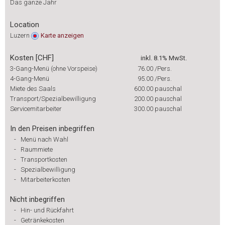
Das ganze Jahr
Location
Luzern
Karte
anzeigen
Kosten [CHF]
inkl. 8.1% MwSt.
3-Gang-Menü (ohne Vorspeise)
76.00
/Pers.
4-Gang-Menü
95.00
/Pers.
Miete des Saals
600.00
pauschal
Transport/Spezialbewilligung
200.00
pauschal
Servicemitarbeiter
300.00
pauschal
In den Preisen inbegriffen
-
Menü nach Wahl
-
Raummiete
-
Transportkosten
-
Spezialbewilligung
-
Mitarbeiterkosten
Nicht inbegriffen
-
Hin- und Rückfahrt
-
Getränkekosten