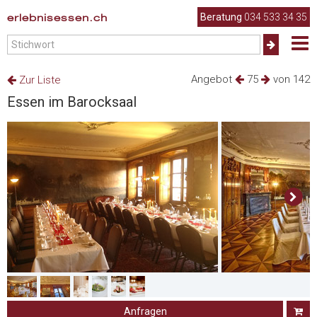
erlebnisessen.ch
Beratung
034 533 34 35
Angebot
75
von 142
Zur Liste
Essen im Barocksaal
Anfragen