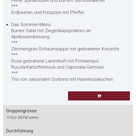
Feine Spinatnüdeli und buntes Gemüseallerlei
***
Erdbeeren und Pistazien mit Pfeffer
Das Sommer-Menü
Bunter Salat mit Ziegenkäsepralinen an
Aprikosendressing
***
Zitronengras-Schaumsuppe mit gebratener Krevette
***
Rosa gebratene Lammhuft mit Portweinjus
Rucola-Kartoffelstock und Caponata-Gemüse
***
Trio von saisonalen Sorbets mit Haselnusskuchen
Gruppengrösse
10 bis 38 Personen
Durchführung