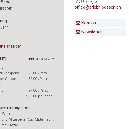
3400 Burgdorf
rösse
office@erlebnisessen.ch
Personen
rung
Kontakt
 Jahr
Newsletter
arte
anzeigen
CHF]
inkl. 8.1% MwSt.
nü
er Vorspeise
79.00
/Pers.
oder Suppe
69.00
/Pers.
ise
nü
97.00
/Pers.
220.00
pauschal
isen inbegriffen
h Wahl
und Mitarbeiter (bis Mitternacht)
n mit Kerzen