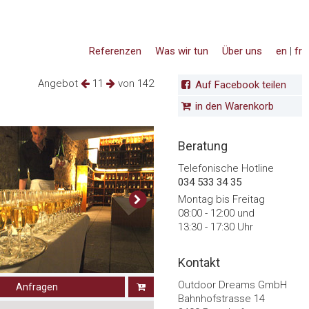
Referenzen
Was wir tun
Über uns
en
|
fr
Angebot
11
von 142
Auf Facebook teilen
in den Warenkorb
Beratung
Telefonische Hotline
034 533 34 35
Montag bis Freitag
08:00 - 12:00 und
13:30 - 17:30 Uhr
Kontakt
Outdoor Dreams GmbH
Anfragen
Bahnhofstrasse 14