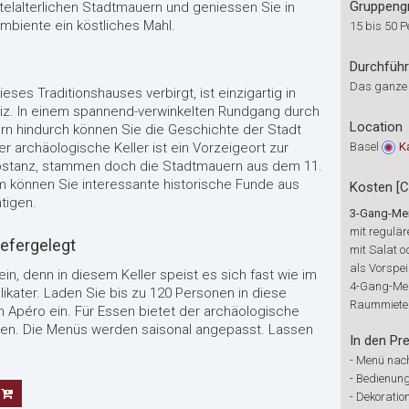
Gruppeng
ttelalterlichen Stadtmauern und geniessen Sie in
mbiente ein köstliches Mahl.
15 bis 50 
Durchfüh
Das ganze
ieses Traditionshauses verbirgt, ist einzigartig in
iz. In einem spannend-verwinkelten Rundgang durch
Location
ern hindurch können Sie die Geschichte der Stadt
er archäologische Keller ist ein Vorzeigeort zur
Basel
K
ubstanz, stammen doch die Stadtmauern aus dem 11.
m können Sie interessante historische Funde aus
Kosten [
tigen.
3-Gang-Me
mit regulär
iefergelegt
mit Salat 
als Vorspe
in, denn in diesem Keller speist es sich fast wie im
4-Gang-Me
elikater. Laden Sie bis zu 120 Personen in diese
Raummiete
péro ein. Für Essen bietet der archäologische
sonen. Die Menüs werden saisonal angepasst. Lassen
In den Pre
-
Menü nac
-
Bedienung 
-
Dekoratio