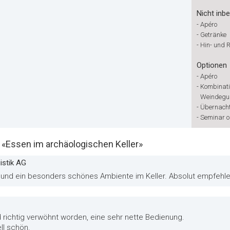
Nicht inbe
-
Apéro
-
Getränke
-
Hin- und 
Optionen
-
Apéro
-
Kombinati
Weindegus
-
Übernacht
-
Seminar 
Essen im archäologischen Keller»
istik AG
e und ein besonders schönes Ambiente im Keller. Absolut empfehl
d richtig verwöhnt worden, eine sehr nette Bedienung.
ll schön.