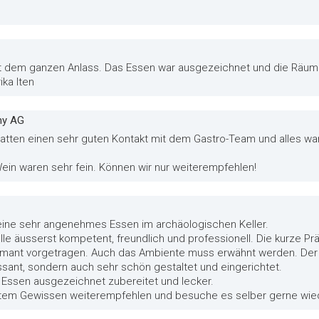
it dem ganzen Anlass. Das Essen war ausgezeichnet und die Räuml
ika Iten
ny AG
 hatten einen sehr guten Kontakt mit dem Gastro-Team und alles war
ein waren sehr fein. Können wir nur weiterempfehlen!
eine sehr angenehmes Essen im archäologischen Keller.
lle äusserst kompetent, freundlich und professionell. Die kurze P
harmant vorgetragen. Auch das Ambiente muss erwähnt werden. De
essant, sondern auch sehr schön gestaltet und eingerichtet.
ssen ausgezeichnet zubereitet und lecker.
utem Gewissen weiterempfehlen und besuche es selber gerne wied