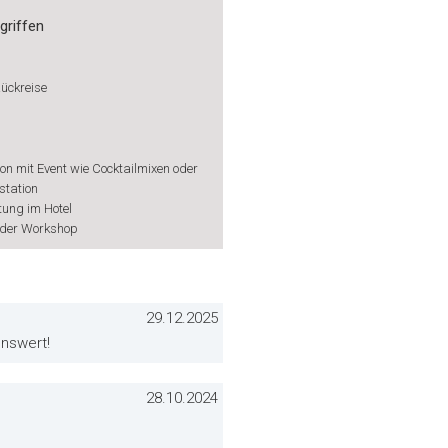
griffen
Rückreise
on mit Event wie Cocktailmixen oder
tation
ung im Hotel
oder Workshop
29.12.2025
enswert!
28.10.2024