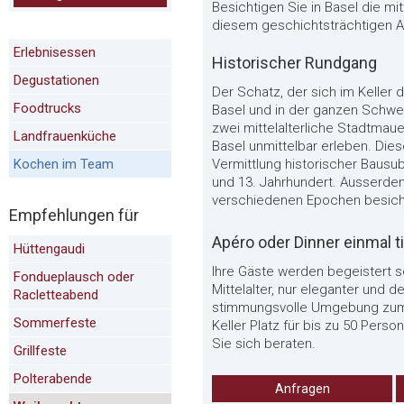
Besichtigen Sie in Basel die mi
diesem geschichtsträchtigen A
Erlebnisessen
Historischer Rundgang
Degustationen
Der Schatz, der sich im Keller d
Foodtrucks
Basel und in der ganzen Schwe
zwei mittelalterliche Stadtmau
Landfrauenküche
Basel unmittelbar erleben. Dies
Kochen im Team
Vermittlung historischer Baus
und 13. Jahrhundert. Ausserde
verschiedenen Epochen besich
Empfehlungen für
Apéro oder Dinner einmal t
Hüttengaudi
Ihre Gäste werden begeistert se
Fondueplausch oder
Mittelalter, nur eleganter und d
Racletteabend
stimmungsvolle Umgebung zum A
Sommerfeste
Keller Platz für bis zu 50 Per
Sie sich beraten.
Grillfeste
Polterabende
Anfragen