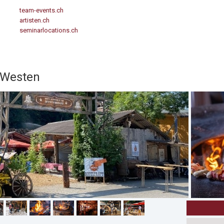
team-events.ch
artisten.ch
seminarlocations.ch
n Westen