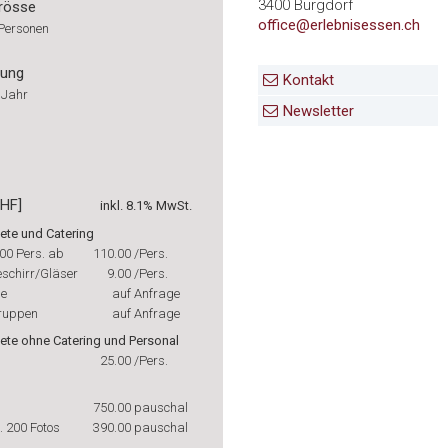
3400 Burgdorf
rösse
office@erlebnisessen.ch
 Personen
rung
Kontakt
 Jahr
Newsletter
CHF]
inkl. 8.1% MwSt.
ete und Catering
00 Pers. ab
110.00
/Pers.
chirr/Gläser
9.00
/Pers.
se
auf Anfrage
ruppen
auf Anfrage
ete ohne Catering und Personal
25.00
/Pers.
750.00
pauschal
l. 200 Fotos
390.00
pauschal