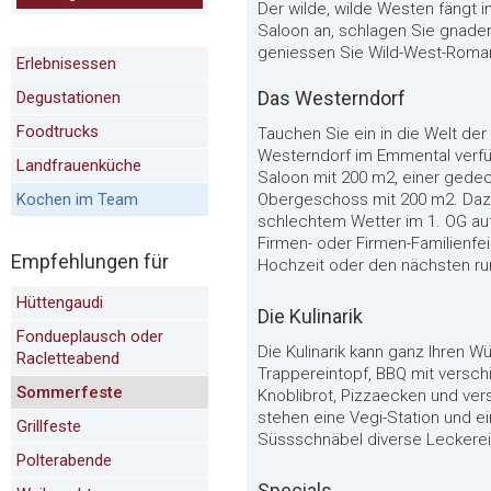
Der wilde, wilde Westen fängt 
Saloon an, schlagen Sie gnade
geniessen Sie Wild-West-Roman
Erlebnisessen
Das Westerndorf
Degustationen
Foodtrucks
Tauchen Sie ein in die Welt de
Westerndorf im Emmental verfü
Landfrauenküche
Saloon mit 200 m2, einer gedec
Kochen im Team
Obergeschoss mit 200 m2. Dazu
schlechtem Wetter im 1. OG aufg
Firmen- oder Firmen-Familienfeie
Empfehlungen für
Hochzeit oder den nächsten ru
Hüttengaudi
Die Kulinarik
Fondueplausch oder
Die Kulinarik kann ganz Ihren
Racletteabend
Trappereintopf, BBQ mit verschi
Sommerfeste
Knoblibrot, Pizzaecken und ver
stehen eine Vegi-Station und ei
Grillfeste
Süssschnäbel diverse Leckereie
Polterabende
Specials