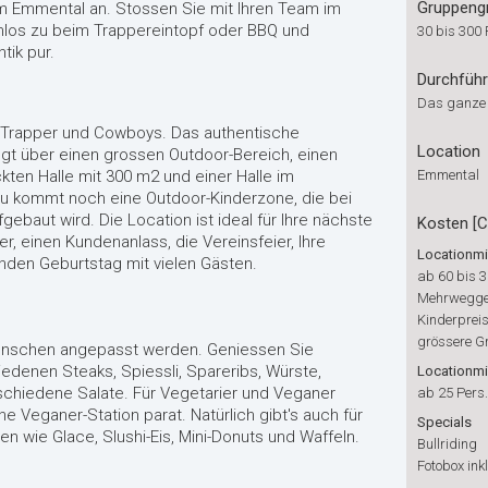
Gruppeng
im Emmental an. Stossen Sie mit Ihren Team im
nlos zu beim Trappereintopf oder BBQ und
30 bis 300
tik pur.
Durchfüh
Das ganze
r Trapper und Cowboys. Das authentische
Location
gt über einen grossen Outdoor-Bereich, einen
kten Halle mit 300 m2 und einer Halle im
Emmental
 kommt noch eine Outdoor-Kinderzone, die bei
ebaut wird. Die Location ist ideal für Ihre nächste
Kosten [
r, einen Kundenanlass, die Vereinsfeier, Ihre
Locationmi
nden Geburtstag mit vielen Gästen.
ab 60 bis 3
Mehrwegges
Kinderprei
grössere G
 Wünschen angepasst werden. Geniessen Sie
edenen Steaks, Spiessli, Spareribs, Würste,
Locationmi
schiedene Salate. Für Vegetarier und Veganer
ab 25 Pers.
ne Veganer-Station parat. Natürlich gibt's auch für
Specials
n wie Glace, Slushi-Eis, Mini-Donuts und Waffeln.
Bullriding
Fotobox ink