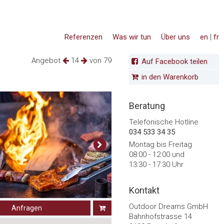
Referenzen
Was wir tun
Über uns
en
|
fr
Angebot
14
von 79
Auf Facebook teilen
in den Warenkorb
Beratung
Telefonische Hotline
034 533 34 35
Montag bis Freitag
08:00 - 12:00 und
13:30 - 17:30 Uhr
Kontakt
Outdoor Dreams GmbH
Anfragen
Bahnhofstrasse 14