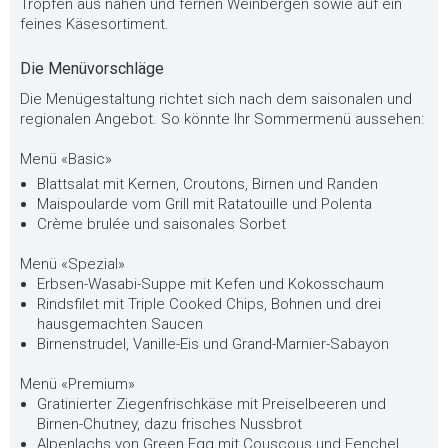
Tropfen aus nahen und fernen Weinbergen sowie auf ein
feines Käsesortiment.
Die Menüvorschläge
Die Menügestaltung richtet sich nach dem saisonalen und
regionalen Angebot. So könnte Ihr Sommermenü aussehen:
Menü «Basic»
Blattsalat mit Kernen, Croutons, Birnen und Randen
Maispoularde vom Grill mit Ratatouille und Polenta
Crème brulée und saisonales Sorbet
Menü «Spezial»
Erbsen-Wasabi-Suppe mit Kefen und Kokosschaum
Rindsfilet mit Triple Cooked Chips, Bohnen und drei
hausgemachten Saucen
Birnenstrudel, Vanille-Eis und Grand-Marnier-Sabayon
Menü «Premium»
Gratinierter Ziegenfrischkäse mit Preiselbeeren und
Birnen-Chutney, dazu frisches Nussbrot
Alpenlachs von Green Egg mit Couscous und Fenchel