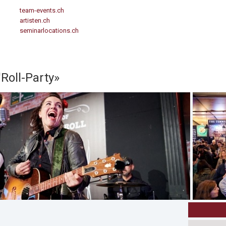
team-events.ch
artisten.ch
seminarlocations.ch
Roll-Party»