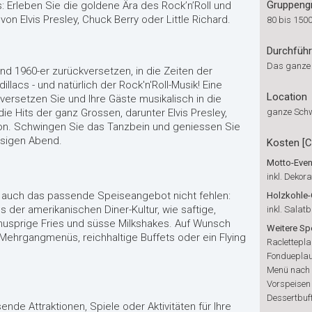
Gruppeng
: Erleben Sie die goldene Ära des Rock’n’Roll und
von Elvis Presley, Chuck Berry oder Little Richard.
80 bis 150
Durchfüh
Das ganze
und 1960-er zurückversetzen, in die Zeiten der
llacs - und natürlich der Rock'n'Roll-Musik! Eine
Location
versetzen Sie und Ihre Gäste musikalisch in die
ie Hits der ganz Grossen, darunter Elvis Presley,
ganze Sch
n. Schwingen Sie das Tanzbein und geniessen Sie
sigen Abend.
Kosten [
Motto-Event
inkl. Dekor
t auch das passende Speiseangebot nicht fehlen:
Holzkohle-
s der amerikanischen Diner-Kultur, wie saftige,
inkl. Salatb
knusprige Fries und süsse Milkshakes. Auf Wunsch
Weitere Sp
ehrgangmenüs, reichhaltige Buffets oder ein Flying
Raclettepl
Fonduepla
Menü nach
Vorspeisen
Dessertbuf
de Attraktionen, Spiele oder Aktivitäten für Ihre