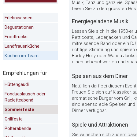
Musik, Tanz und ganz viel Spass
feiern Sie zu den grössten Hits 
Erlebnisessen
Energiegeladene Musik
Degustationen
Lassen Sie sich in die 1950-er 
Foodtrucks
Petticoats, Lederjacken und Cadi
mitreissende Band oder ein DJ 
Landfrauenküche
richtige Stimmung und spielen d
Kochen im Team
Buddy Holly oder Wanda Jackso
einen unbeschwerten und spas
Empfehlungen für
Speisen aus dem Diner
Hüttengaudi
Natürlich darf bei diesem Even
Freuen Sie sich auf Klassiker au
Fondueplausch oder
aromatische Burger vom Grill, 
Racletteabend
sind ebenso edle Speisen und M
Sommerfeste
Dinner verfügbar.
Grillfeste
Spiele und Attraktionen
Polterabende
Sie wünschen sich zudem passen