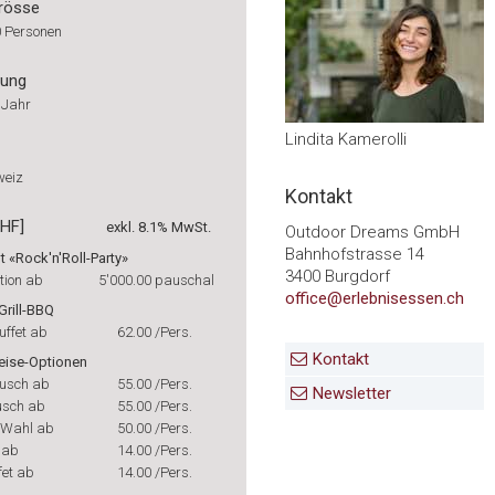
rösse
0 Personen
rung
 Jahr
Lindita Kamerolli
weiz
Kontakt
CHF]
exkl. 8.1% MwSt.
Outdoor Dreams GmbH
Bahnhofstrasse 14
 «Rock'n'Roll-Party»
3400 Burgdorf
ation ab
5'000.00
pauschal
office@erlebnisessen.ch
Grill-BBQ
uffet ab
62.00
/Pers.
Kontakt
eise-Optionen
ausch ab
55.00
/Pers.
Newsletter
usch ab
55.00
/Pers.
 Wahl ab
50.00
/Pers.
 ab
14.00
/Pers.
fet ab
14.00
/Pers.