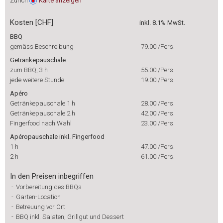
Zürich
Karte
anzeigen
Kosten [CHF]
inkl. 8.1% MwSt.
BBQ
gemäss Beschreibung
79.00
/Pers.
Getränkepauschale
zum BBQ, 3 h
55.00
/Pers.
jede weitere Stunde
19.00
/Pers.
Apéro
Getränkepauschale 1 h
28.00
/Pers.
Getränkepauschale 2 h
42.00
/Pers.
Fingerfood nach Wahl
23.00
/Pers.
Apéropauschale inkl. Fingerfood
1 h
47.00
/Pers.
2 h
61.00
/Pers.
In den Preisen inbegriffen
-
Vorbereitung des BBQs
-
Garten-Location
-
Betreuung vor Ort
-
BBQ inkl. Salaten, Grillgut und Dessert