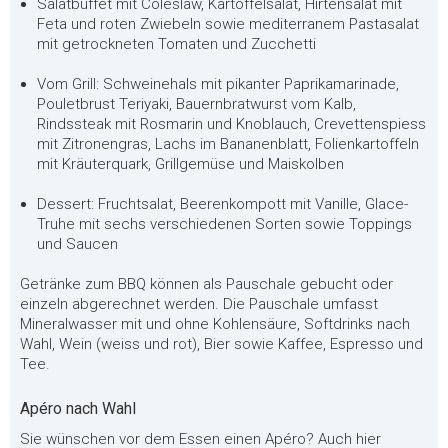
Salatbuffet mit Coleslaw, Kartoffelsalat, Hirtensalat mit
Feta und roten Zwiebeln sowie mediterranem Pastasalat
mit getrockneten Tomaten und Zucchetti
Vom Grill: Schweinehals mit pikanter Paprikamarinade,
Pouletbrust Teriyaki, Bauernbratwurst vom Kalb,
Rindssteak mit Rosmarin und Knoblauch, Crevettenspiess
mit Zitronengras, Lachs im Bananenblatt, Folienkartoffeln
mit Kräuterquark, Grillgemüse und Maiskolben
Dessert: Fruchtsalat, Beerenkompott mit Vanille, Glace-
Truhe mit sechs verschiedenen Sorten sowie Toppings
und Saucen
Getränke zum BBQ können als Pauschale gebucht oder
einzeln abgerechnet werden. Die Pauschale umfasst
Mineralwasser mit und ohne Kohlensäure, Softdrinks nach
Wahl, Wein (weiss und rot), Bier sowie Kaffee, Espresso und
Tee.
Apéro nach Wahl
Sie wünschen vor dem Essen einen Apéro? Auch hier