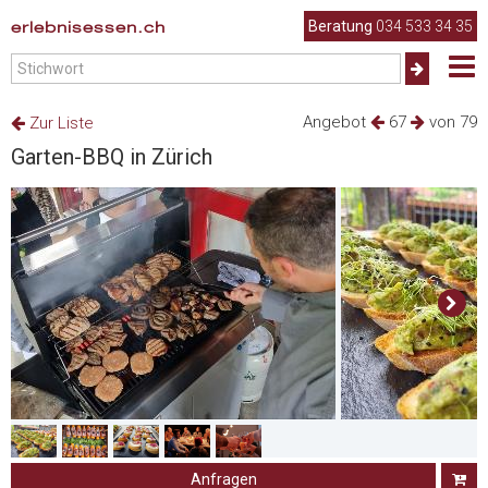
erlebnisessen.ch
Beratung
034 533 34 35
Angebot
67
von 79
Zur Liste
Garten-BBQ in Zürich
Anfragen