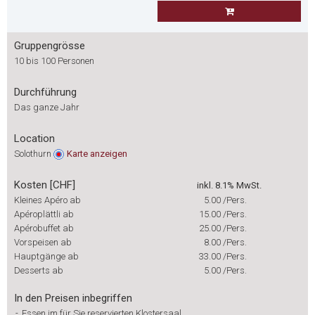
Gruppengrösse
10 bis 100 Personen
Durchführung
Das ganze Jahr
Location
Solothurn
Karte
anzeigen
Kosten [CHF]
inkl. 8.1% MwSt.
Kleines Apéro ab
5.00
/Pers.
Apéroplättli ab
15.00
/Pers.
Apérobuffet ab
25.00
/Pers.
Vorspeisen ab
8.00
/Pers.
Hauptgänge ab
33.00
/Pers.
Desserts ab
5.00
/Pers.
In den Preisen inbegriffen
-
Essen im für Sie reservierten Klostersaal