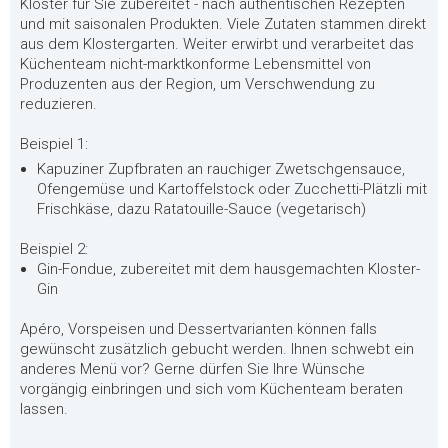
Kloster für Sie zubereitet - nach authentischen Rezepten
und mit saisonalen Produkten. Viele Zutaten stammen direkt
aus dem Klostergarten. Weiter erwirbt und verarbeitet das
Küchenteam nicht-marktkonforme Lebensmittel von
Produzenten aus der Region, um Verschwendung zu
reduzieren.
Beispiel 1:
Kapuziner Zupfbraten an rauchiger Zwetschgensauce,
Ofengemüse und Kartoffelstock oder Zucchetti-Plätzli mit
Frischkäse, dazu Ratatouille-Sauce (vegetarisch)
Beispiel 2:
Gin-Fondue, zubereitet mit dem hausgemachten Kloster-
Gin
Apéro, Vorspeisen und Dessertvarianten können falls
gewünscht zusätzlich gebucht werden. Ihnen schwebt ein
anderes Menü vor? Gerne dürfen Sie Ihre Wünsche
vorgängig einbringen und sich vom Küchenteam beraten
lassen.