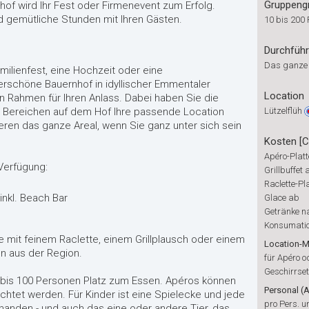
Gruppeng
f wird Ihr Fest oder Firmenevent zum Erfolg.
d gemütliche Stunden mit Ihren Gästen.
10 bis 200
Durchfüh
Das ganze
amilienfest, eine Hochzeit oder eine
rschöne Bauernhof in idyllischer Emmentaler
Location
n Rahmen für Ihren Anlass. Dabei haben Sie die
n Bereichen auf dem Hof Ihre passende Location
Lützelflüh
eren das ganze Areal, wenn Sie ganz unter sich sein
Kosten [
Apéro-Plat
Verfügung:
Grillbuffet 
Raclette-P
inkl. Beach Bar
Glace ab
Getränke n
Konsumati
e mit feinem Raclette, einem Grillplausch oder einem
Location-M
en aus der Region.
für Apéro 
Geschirrse
0 bis 100 Personen Platz zum Essen. Apéros können
Personal (A
chtet werden. Für Kinder ist eine Spielecke und jede
pro Pers. u
anden - und auch das eine oder andere Tier, das