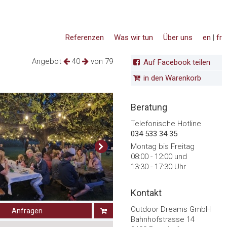
Referenzen
Was wir tun
Über uns
en
|
fr
Angebot
40
von 79
Auf Facebook teilen
in den Warenkorb
Beratung
Telefonische Hotline
034 533 34 35
Montag bis Freitag
08:00 - 12:00 und
13:30 - 17:30 Uhr
Kontakt
Outdoor Dreams GmbH
Anfragen
Bahnhofstrasse 14