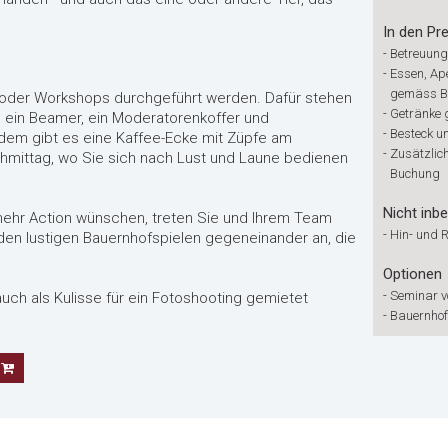
In den Pre
-
Betreuung
-
Essen, Ap
gemäss B
oder Workshops durchgeführt werden. Dafür stehen
-
Getränke
 ein Beamer, ein Moderatorenkoffer und
-
Besteck u
dem gibt es eine Kaffee-Ecke mit Züpfe am
-
Zusätzlic
mittag, wo Sie sich nach Lust und Laune bedienen
Buchung
Nicht inbe
mehr Action wünschen, treten Sie und Ihrem Team
-
Hin- und 
den lustigen Bauernhofspielen gegeneinander an, die
Optionen
-
Seminar v
uch als Kulisse für ein Fotoshooting gemietet
-
Bauernhof