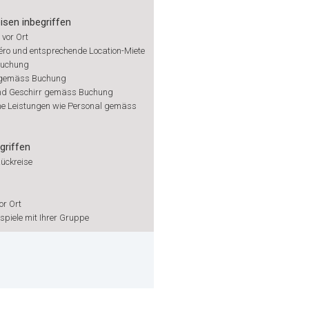
isen inbegriffen
 vor Ort
éro und entsprechende Location-Miete
uchung
 gemäss Buchung
nd Geschirr gemäss Buchung
he Leistungen wie Personal gemäss
griffen
Rückreise
or Ort
spiele mit Ihrer Gruppe