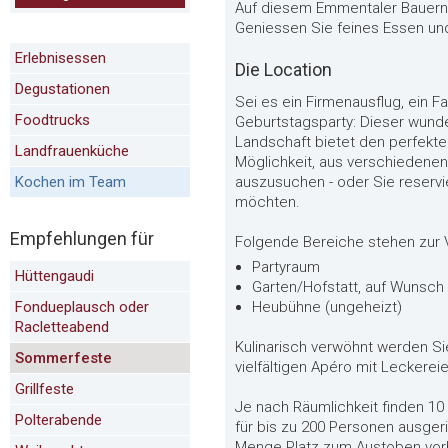
Auf diesem Emmentaler Bauernho
Geniessen Sie feines Essen un
Erlebnisessen
Die Location
Degustationen
Sei es ein Firmenausflug, ein F
Foodtrucks
Geburtstagsparty: Dieser wunde
Landschaft bietet den perfekte
Landfrauenküche
Möglichkeit, aus verschiedene
Kochen im Team
auszusuchen - oder Sie reservi
möchten.
Empfehlungen für
Folgende Bereiche stehen zur 
Partyraum
Hüttengaudi
Garten/Hofstatt, auf Wunsch 
Fondueplausch oder
Heubühne (ungeheizt)
Racletteabend
Kulinarisch verwöhnt werden Si
Sommerfeste
vielfältigen Apéro mit Leckerei
Grillfeste
Je nach Räumlichkeit finden 1
Polterabende
für bis zu 200 Personen ausgeri
Menge Platz zum Austoben vorh