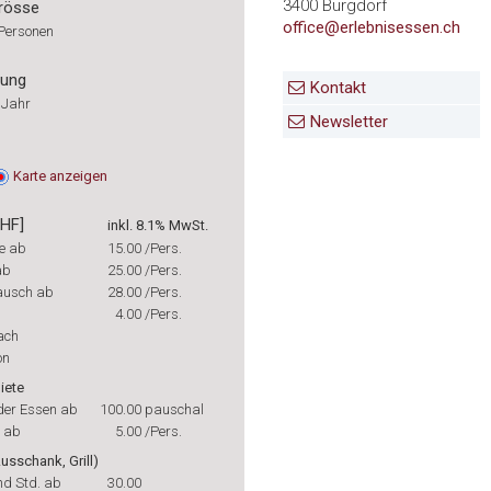
3400 Burgdorf
rösse
office@erlebnisessen.ch
 Personen
rung
Kontakt
 Jahr
Newsletter
Karte
anzeigen
CHF]
inkl. 8.1% MwSt.
te ab
15.00
/Pers.
ab
25.00
/Pers.
lausch ab
28.00
/Pers.
4.00
/Pers.
ach
on
iete
oder Essen ab
100.00
pauschal
t ab
5.00
/Pers.
usschank, Grill)
nd Std. ab
30.00