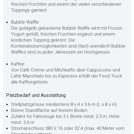
frischen Früchten und einem der vielen verschiedenen
Toppings garniert.
Bubble Waffle
Die goldgelb gebackene Bubble Waffle wird mit Frozen
Yogurt gefüllt, frischen Früchten ergänzt und einem
köstlichen Topping gekrönt. Die
Kombinationsmöglichkeiten sind (fast) unendlich! Bubble
Waffles sind zu jeder Jahreszeit ein Hochgenuss.
Kaffee
Von Café Crème und Milchkaffe über Cappuccino und
Latte Macchiato bis zu Espresso erfüllt der Food Truck
alle Kaffeegelüste
Platzbedarf und Ausstattung
Stellplatzgrösse mindestens 8 x 4 x 3.6 m (L x B x H)
Ebene Standfläche auf festem Boden
Zufahrt für Fahrzeuge bis 3 t, Breite mind. 2.5 m, Höhe
mind. 3.6 m
Stromanschluss 380 V, 16 oder 32 A (max. 40 Meter vom