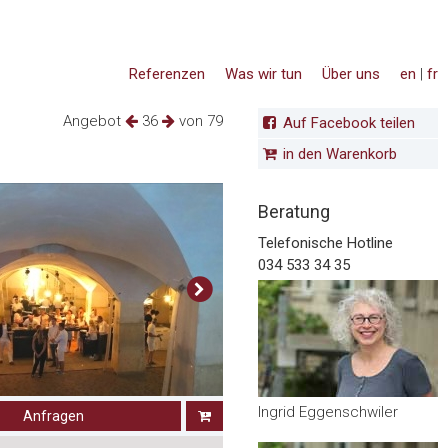
Referenzen
Was wir tun
Über uns
en
|
fr
Angebot
36
von 79
Auf Facebook teilen
in den Warenkorb
Beratung
Telefonische Hotline
034 533 34 35
Ingrid Eggenschwiler
Anfragen