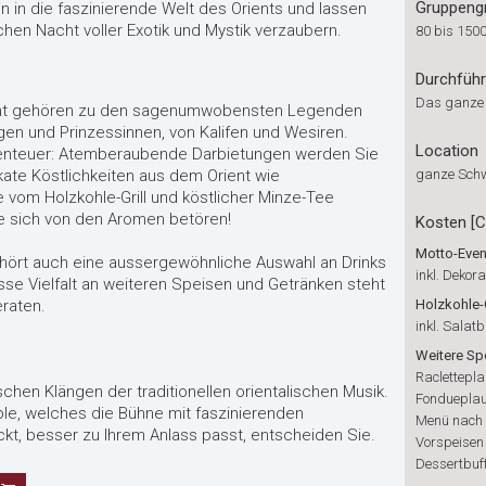
Gruppeng
n in die faszinierende Welt des Orients und lassen
hen Nacht voller Exotik und Mystik verzaubern.
80 bis 150
Durchfüh
Das ganze
cht gehören zu den sagenumwobensten Legenden
gen und Prinzessinnen, von Kalifen und Wesiren.
Location
benteuer: Atemberaubende Darbietungen werden Sie
kate Köstlichkeiten aus dem Orient wie
ganze Sch
 vom Holzkohle-Grill und köstlicher Minze-Tee
e sich von den Aromen betören!
Kosten [
Motto-Even
ört auch eine aussergewöhnliche Auswahl an Drinks
inkl. Dekor
sse Vielfalt an weiteren Speisen und Getränken steht
eraten.
Holzkohle-
inkl. Salatb
Weitere Sp
Raclettepl
chen Klängen der traditionellen orientalischen Musik.
Fonduepla
le, welches die Bühne mit faszinierenden
Menü nach
t, besser zu Ihrem Anlass passt, entscheiden Sie.
Vorspeisen
Dessertbuf