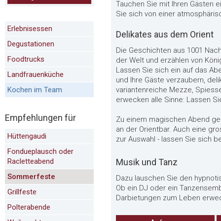
Tauchen Sie mit Ihren Gästen ei
Sie sich von einer atmosphärisc
Erlebnisessen
Delikates aus dem Orient
Degustationen
Die Geschichten aus 1001 Na
Foodtrucks
der Welt und erzählen von Köni
Lassen Sie sich ein auf das A
Landfrauenküche
und Ihre Gäste verzaubern, deli
Kochen im Team
variantenreiche Mezze, Spiesse
erwecken alle Sinne: Lassen Si
Empfehlungen für
Zu einem magischen Abend geh
an der Orientbar. Auch eine gro
Hüttengaudi
zur Auswahl - lassen Sie sich b
Fondueplausch oder
Racletteabend
Musik und Tanz
Sommerfeste
Dazu lauschen Sie den hypnotis
Ob ein DJ oder ein Tanzensemb
Grillfeste
Darbietungen zum Leben erweck
Polterabende