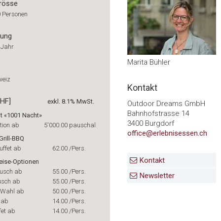
rösse
0 Personen
rung
 Jahr
Marita Bühler
weiz
Kontakt
CHF]
exkl. 8.1% MwSt.
Outdoor Dreams GmbH
Bahnhofstrasse 14
t «1001 Nacht»
3400 Burgdorf
ation ab
5'000.00
pauschal
office@erlebnisessen.ch
Grill-BBQ
uffet ab
62.00
/Pers.
Kontakt
eise-Optionen
ausch ab
55.00
/Pers.
Newsletter
usch ab
55.00
/Pers.
 Wahl ab
50.00
/Pers.
 ab
14.00
/Pers.
fet ab
14.00
/Pers.