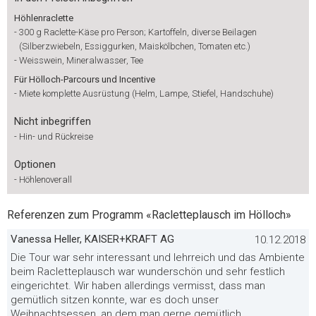
Höhlenraclette
-
300 g Raclette-Käse pro Person; Kartoffeln, diverse Beilagen
(Silberzwiebeln, Essiggurken, Maiskölbchen, Tomaten etc.)
-
Weisswein, Mineralwasser, Tee
Für Hölloch-Parcours und Incentive
-
Miete komplette Ausrüstung (Helm, Lampe, Stiefel, Handschuhe)
Nicht inbegriffen
-
Hin- und Rückreise
Optionen
-
Höhlenoverall
Referenzen zum Programm «Racletteplausch im Hölloch»
Vanessa Heller, KAISER+KRAFT AG
10.12.2018
Die Tour war sehr interessant und lehrreich und das Ambiente
beim Racletteplausch war wunderschön und sehr festlich
eingerichtet. Wir haben allerdings vermisst, dass man
gemütlich sitzen konnte, war es doch unser
Weihnachtsessen, an dem man gerne gemütlich