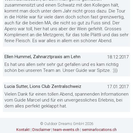
zusammensitzt und einen Schwatz mit den Kollegen hält,
kommt man doch unter dem Jahr nicht gross dazu. Die Tour
in die Höhle war für viele dann doch schon fast grenzwertig,
auch für die beiden MA, die nicht so gut zu Fuss sind. Der
Apero war toll, hier hat uns aber der Wein gefehlt. Grosses
Kompliment an die Metzgerei, für das tolle Plättli und das sehr
feine Fleisch. Es war alles in allem ein schöner Abend.
Ellen Hummel, Zahnarztpraxis am Lehn
18.12.2017
Es hat uns allen sehr sehr gut gefallen und es kam richtig
schön bei unseren Team an. Unser Guide war Spitze. :)))
Lucia Sutter, Lions Club Zentralschweiz
17.01.2017
Vielen Dank für einen tollen Abend, spannenden Informationen
vom Guide Marcel und für ein unvergessliches Erlebnis, bei
dem alles perfekt geklappt hat.
© Outdoor Dreams GmbH 2026
Kontakt
|
Disclaimer
|
team-events.ch
|
seminarlocations.ch