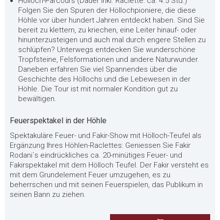
Hölloch-Parcours (Dauer inkl. Raclette: ca. 4.5 Std.)
Folgen Sie den Spuren der Höllochpioniere, die diese
Höhle vor über hundert Jahren entdeckt haben. Sind Sie
bereit zu klettern, zu kriechen, eine Leiter hinauf- oder
hinunterzusteigen und auch mal durch engere Stellen zu
schlüpfen? Unterwegs entdecken Sie wunderschöne
Tropfsteine, Felsformationen und andere Naturwunder.
Daneben erfahren Sie viel Spannendes über die
Geschichte des Höllochs und die Lebewesen in der
Höhle. Die Tour ist mit normaler Kondition gut zu
bewältigen.
Feuerspektakel in der Höhle
Spektakuläre Feuer- und Fakir-Show mit Hölloch-Teufel als
Ergänzung Ihres Höhlen-Raclettes: Geniessen Sie Fakir
Rodani`s eindrückliches ca. 20-minütiges Feuer- und
Fakirspektakel mit dem Hölloch Teufel. Der Fakir versteht es
mit dem Grundelement Feuer umzugehen, es zu
beherrschen und mit seinen Feuerspielen, das Publikum in
seinen Bann zu ziehen.