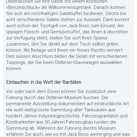
Überraschen Sie Ihre Gäste mit einem köstlichen
«Benzinschluck» als Willkommensgetränk. Danach können
Sie sich am reichhaltigen Salatbüffet bedienen. Sechs bis
acht verschiedene Salate stehen zur Auswahl. Dann kommt
auch schon der Tischgrill von Jack Boss zum Einsatz: Am
üppigen Fleisch- und Gemüsebüffet, das Ihnen à discrétion
zur Verfügung steht, stellen Sie sich Ihren Spiess
zusammen, den Sie direkt auf dem Tisch selbst grillen
können. Als Beilage wird Ihnen ein feines Risotto serviert.
Den süssen Abschluss bilden die Gelati mit verschiedenen
Toppings, die Sie beim Oldtimer-Glacewagen auswählen
können.
Eintauchen in die Welt der Raritäten
Vor oder nach dem Essen können Sie zusätzlich eine
Führung durch das Oldtimer-Museum buchen. Die
permanente Ausstellung dokumentiert auf eindrückliche Art
die wohl weltgrösste Sammlung alter Tanksäulen aus
hundert Jahren Industriegeschichte. Fahrzeugraritäten und
Kostbarkeiten aus 50 Jahren Fahrzeugbau runden die
Sammlung ab. Während der Führung durchs Museum
erfahren Sie auch, wie es mit Jack Boss weiterging und was