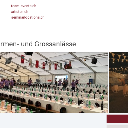
team-events.ch
artisten.ch
seminarlocations.ch
irmen- und Grossanlässe