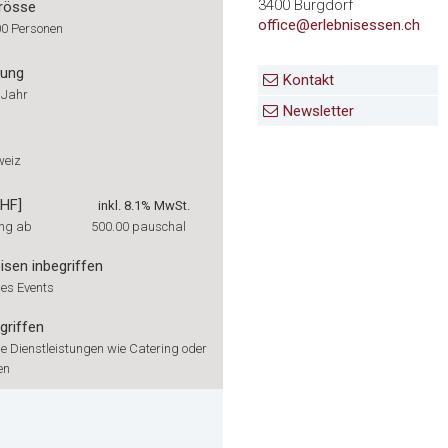
3400 Burgdorf
rösse
office@erlebnisessen.ch
00 Personen
rung
Kontakt
 Jahr
Newsletter
weiz
CHF]
inkl. 8.1% MwSt.
ng ab
500.00
pauschal
isen inbegriffen
es Events
griffen
e Dienstleistungen wie Catering oder
en