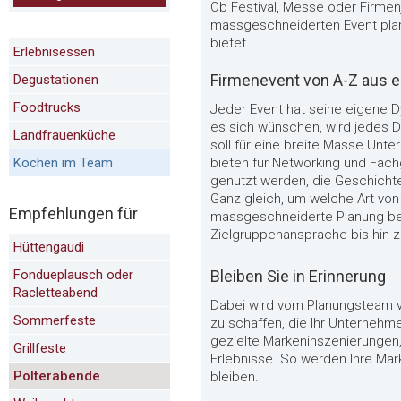
Ob Festival, Messe oder Firmen
massgeschneiderten Event plane
bietet.
Erlebnisessen
Firmenevent von A-Z aus e
Degustationen
Foodtrucks
Jeder Event hat seine eigene Dy
es sich wünschen, wird jedes De
Landfrauenküche
soll für eine breite Masse Unt
Kochen im Team
bieten für Networking und Fac
genutzt werden, die Geschicht
Ganz gleich, um welche Art von 
Empfehlungen für
massgeschneiderte Planung berü
Zielgruppenansprache bis hin z
Hüttengaudi
Fondueplausch oder
Bleiben Sie in Erinnerung
Racletteabend
Dabei wird vom Planungsteam vi
Sommerfeste
zu schaffen, die Ihr Unternehme
gezielte Markeninszenierungen
Grillfeste
Erlebnisse. So werden Ihre Mark
Polterabende
bleiben.