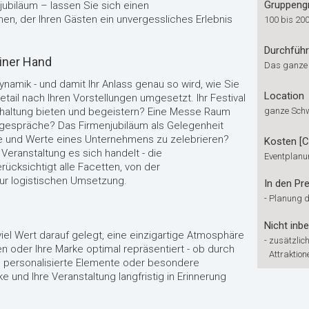
Gruppeng
jubiläum – lassen Sie sich einen
n, der Ihren Gästen ein unvergessliches Erlebnis
100 bis 20
Durchfüh
iner Hand
Das ganze
namik - und damit Ihr Anlass genau so wird, wie Sie
Location
tail nach Ihren Vorstellungen umgesetzt. Ihr Festival
erhaltung bieten und begeistern? Eine Messe Raum
ganze Sch
hgespräche? Das Firmenjubiläum als Gelegenheit
e und Werte eines Unternehmens zu zelebrieren?
Kosten [
Veranstaltung es sich handelt - die
Eventplanu
cksichtigt alle Facetten, von der
ur logistischen Umsetzung.
In den Pre
-
Planung d
Nicht inbe
el Wert darauf gelegt, eine einzigartige Atmosphäre
-
zusätzlich
n oder Ihre Marke optimal repräsentiert - ob durch
Attraktion
, personalisierte Elemente oder besondere
e und Ihre Veranstaltung langfristig in Erinnerung