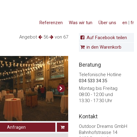
Referenzen
Was wir tun
Über uns
en
|
fr
Angebot
56
von 67
Auf Facebook teilen
in den Warenkorb
Beratung
Telefonische Hotline
034 533 34 35
Montag bis Freitag
08:00 - 12:00 und
13:30 - 17:30 Uhr
Kontakt
Outdoor Dreams GmbH
Anfragen
Bahnhofstrasse 14