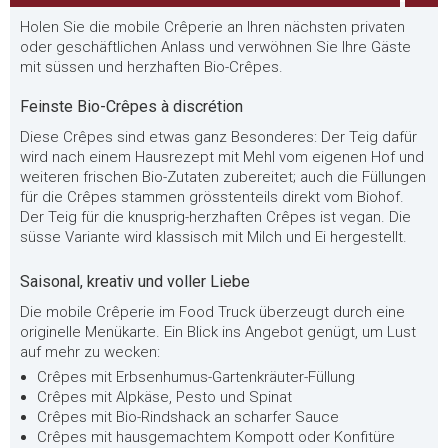
Holen Sie die mobile Crêperie an Ihren nächsten privaten
oder geschäftlichen Anlass und verwöhnen Sie Ihre Gäste
mit süssen und herzhaften Bio-Crêpes.
Feinste Bio-Crêpes à discrétion
Diese Crêpes sind etwas ganz Besonderes: Der Teig dafür
wird nach einem Hausrezept mit Mehl vom eigenen Hof und
weiteren frischen Bio-Zutaten zubereitet; auch die Füllungen
für die Crêpes stammen grösstenteils direkt vom Biohof.
Der Teig für die knusprig-herzhaften Crêpes ist vegan. Die
süsse Variante wird klassisch mit Milch und Ei hergestellt.
Saisonal, kreativ und voller Liebe
Die mobile Crêperie im Food Truck überzeugt durch eine
originelle Menükarte. Ein Blick ins Angebot genügt, um Lust
auf mehr zu wecken:
Crêpes mit Erbsenhumus-Gartenkräuter-Füllung
Crêpes mit Alpkäse, Pesto und Spinat
Crêpes mit Bio-Rindshack an scharfer Sauce
Crêpes mit hausgemachtem Kompott oder Konfitüre