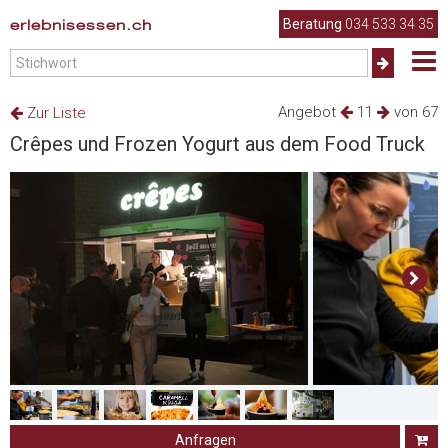
erlebnisessen.ch
Beratung
034 533 34 35
Angebot
11
von 67
Zur Liste
Crêpes und Frozen Yogurt aus dem Food Truck
Anfragen