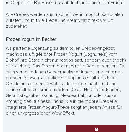
Crêpes mit Bio-Haselnussaufstrich und saisonaler Frucht
Alle Crêpes werden aus frischen, wenn möglich saisonalen
Zutaten und mit viel Liebe und Kreativität direkt vor Ort
zubereitet.
Frozen Yogurt im Becher
Als perfekte Ergänzung zu dem tollen Crêpes-Angebot
macht das luftig-leichte Frozen Yogurt (Joghurteis) vom
Biohof Ihre Gäste nicht nur restlos satt, sondern auch (noch)
glücklich(er). Das Frozen Yogurt wird im Becher serviert. Es
ist in verschiedenen Geschmacksrichtungen und mit einer
grossen Auswahl an leckeren Toppings erhältlich. Jeder
Gast kann sich sein Geschmackserlebnis nach Lust und
Laune selbst zusammenstellen. Ob als Hochzeitsdessert,
Geburtstagsüberraschung, Messeattraktion oder süsse
Krönung des Businesslunchs: Die in die mobile Crêperie
integrierte Frozen-Yogurt-Theke sorgt an jedem Anlass für
einen unvergesslichen Wow-Effekt.