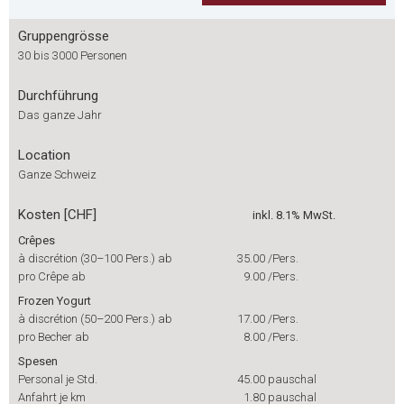
Gruppengrösse
30 bis 3000 Personen
Durchführung
Das ganze Jahr
Location
Ganze Schweiz
Kosten [CHF]
inkl. 8.1% MwSt.
Crêpes
à discrétion (30–100 Pers.) ab
35.00
/Pers.
pro Crêpe ab
9.00
/Pers.
Frozen Yogurt
à discrétion (50–200 Pers.) ab
17.00
/Pers.
pro Becher ab
8.00
/Pers.
Spesen
Personal je Std.
45.00
pauschal
Anfahrt je km
1.80
pauschal