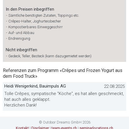
In den Preisen inbegriffen
-
Sämtliche benötigten Zutaten, Toppings etc.
-
Crêpes-Halter, Joghurteisbecher
-
Kompostierbares Einweggeschirr
-
Auf- und Abbau
-
Endreinigung
Nicht inbegriffen
-
Gedeck, Teller, Besteck (kann dazugemietet werden)
Referenzen zum Programm «Crêpes und Frozen Yogurt aus
dem Food Truck»
Heidi Wenigerkind, Bauimpuls AG
22.08.2025
Tolle Crêpes, sympatische "Köche", es hat allen geschmeckt,
hat auch alles geklappt.
Herzlichen Dank!
© Outdoor Dreams GmbH 2026
Kontakt
|
Disclaimer
|
team-events.ch
|
seminarlocations.ch