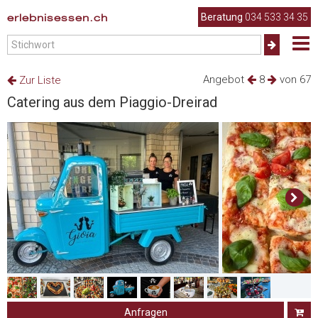
erlebnisessen.ch
Beratung
034 533 34 35
Angebot
8
von 67
Zur Liste
Catering aus dem Piaggio-Dreirad
Anfragen